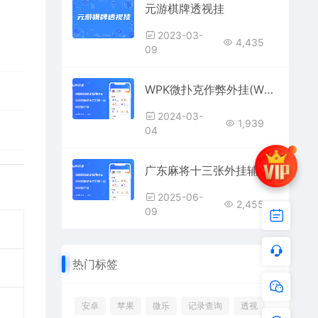
元游棋牌透视挂
2023-03-
4,435
09
WPK微扑克作弊外挂(WPK微扑克透视看牌辅助)2024年3月最新版
2024-03-
1,939
04
广东麻将十三张外挂辅助器 — 精准看牌+自动控牌，防检测稳定运行
2025-06-
2,455
09
热门标签
安卓
苹果
微乐
记录查询
透视