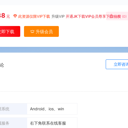
88
元
此资源仅限VIP下载
升级VIP
开通JK下载VIP会员尊享下载特权
点赞 (
0
)
立即下载
升级会员
立即咨
论
用系统
Android、ios、win
属服务
右下角联系在线客服