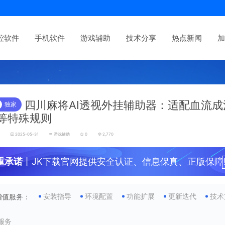
控软件
手机软件
游戏辅助
技术分享
热点新闻
加
四川麻将AI透视外挂辅助器：适配血流成
独家
等特殊规则
发
2025-05-31
游戏辅助
0
2,770
重承诺
丨JK下载官网提供安全认证、信息保真、正版保障
安装指导
环境配置
功能扩展
更新迭代
技术
增值服务：
服务