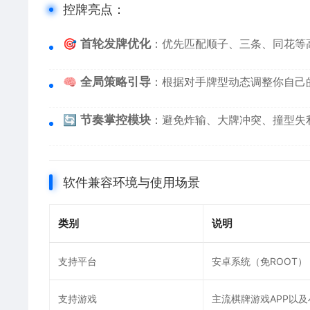
控牌亮点：
🎯
首轮发牌优化
：优先匹配顺子、三条、同花等
🧠
全局策略引导
：根据对手牌型动态调整你自己
🔄
节奏掌控模块
：避免炸输、大牌冲突、撞型失
软件兼容环境与使用场景
类别
说明
支持平台
安卓系统（免ROOT）
支持游戏
主流棋牌游戏APP以