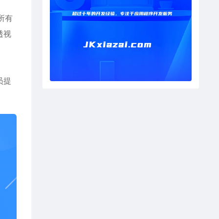
所有
透视
员提