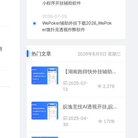
小程序开挂辅助软件
2026-07-05
WePoker辅助外挂下载2026_WePok
er微扑克透视作弊软件
博
热门文章
2026年8月5日 星期三
【湖南跑得快外挂辅助】全牌透视+智能接风控制，节奏完全掌握
2025-07-
2,379
13
皖逸竞技AI透视开挂,皖逸竞技控牌必赢辅助
2025-04-
1,706
30