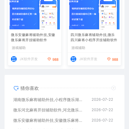
微乐安徽麻将辅助外挂,安徽
四川微乐麻将辅助外挂,微乐
微乐麻将开挂辅助软件
四川麻将小程序开挂辅助软件
游戏辅助
游戏辅助
JK软件开发
JK软件开发
988
988
猜你喜欢
湖南微乐麻将辅助外挂,小程序微乐湖南麻将开挂辅助软件
2026-07-22
微乐河北麻将开挂辅助软件,河北微乐麻将小程序外挂
2026-07-22
微乐安徽麻将辅助外挂,安徽微乐麻将开挂辅助软件
2026-07-22