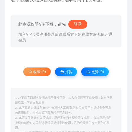
此资源仅限VIP下载，请先
登录
加入VIP会员注册登录后请联系右下角在线客服充值开通
会员
收藏 (0)
打赏
点赞 (
0
)
1. JK下载官网所有资源来源于开发团队，加入会员即可下载使用！如有问题
请联系右下角在线客服！
2. JK下载官方保障所有软件都通过人工亲测,为每位会员用户提供安全可靠
的应用软件、游戏资源下载及程序开发服务。
3. JK开发团队针对会员诉求，历经多年拥有现今开发成果， 每款应用程序
上线前都经过人工测试无误后提供安装使用，只为会员提供安全原创的应
用。