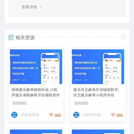
查看详情
相关资源
湖南微乐麻将辅助外挂,小程
微乐河北麻将开挂辅助软件,
序微乐湖南麻将开挂辅助软件
河北微乐麻将小程序外挂
游戏辅助
游戏辅助
JK软件开发
JK软件开发
988
988