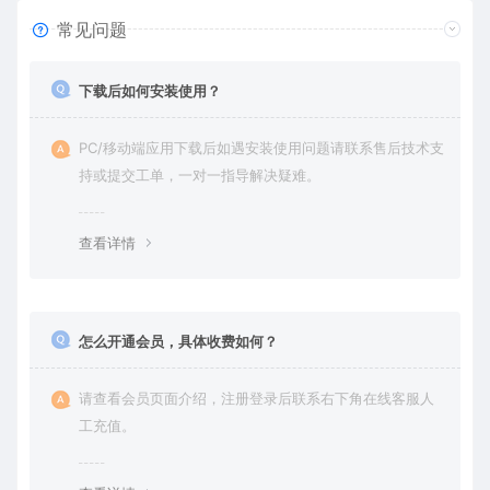
常见问题
下载后如何安装使用？
PC/移动端应用下载后如遇安装使用问题请联系售后技术支
持或提交工单，一对一指导解决疑难。
查看详情
怎么开通会员，具体收费如何？
请查看会员页面介绍，注册登录后联系右下角在线客服人
工充值。