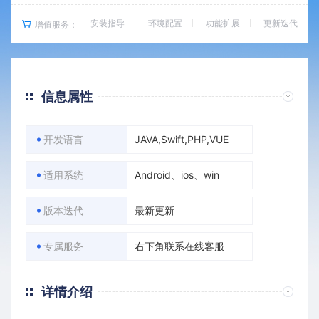
安装指导
环境配置
功能扩展
更新迭代
增值服务：
信息属性
开发语言
JAVA,Swift,PHP,VUE
适用系统
Android、ios、win
版本迭代
最新更新
专属服务
右下角联系在线客服
详情介绍