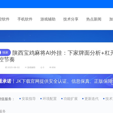
控软件
手机软件
游戏辅助
技术分享
热点新闻
加
陕西宝鸡麻将AI外挂：下家牌面分析+杠
独家
控节奏
发
2025-06-02
游戏辅助
0
856
重承诺
丨JK下载官网提供安全认证、信息保真、正版保障
安装指导
环境配置
功能扩展
更新迭代
技术
增值服务：
服务