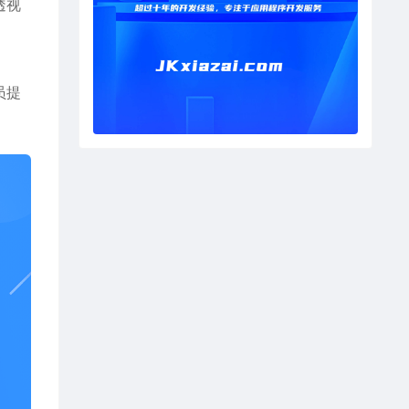
透视
员提