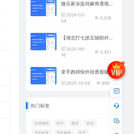
微乐家乡捉鸡麻将透视作弊辅助器(微乐麻将外挂)
2024-03-
3,318
04
【湖北打七抓五辅助外挂】全牌型透视+抓分优先提示，轻松锁定胜局！
2025-06-
3,301
16
牵手跑得快外挂透视辅助器：AI控牌透视看牌开挂软件
2025-10-09
969
热门标签
游戏辅助
科乐
微信
监控
手机恢复
手机麻将
牛牛