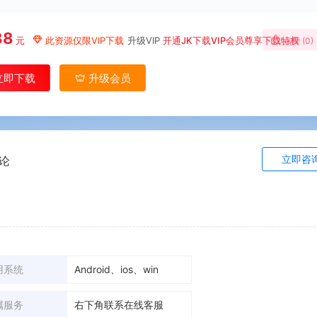
88
元
此资源仅限VIP下载
升级VIP
开通JK下载VIP会员尊享下载特权
点赞 (
0
)
立即下载
升级会员
立即咨
论
用系统
Android、ios、win
属服务
右下角联系在线客服