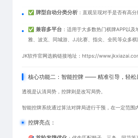
✅
牌型自动分类分析
：直观呈现对手是否有高分
✅
兼容多平台
：适用于大多数热门棋牌APP以
雅、波克、同城游、JJ比赛、指尖、全民等众多棋
JK软件官网
选购链接地址：
https://www.jkxiazai.c
核心功能二：智能控牌 —— 精准引导，轻松
透视是认清局势，控牌则是改写局势。
智能控牌系统通过算法对牌局进行干预，在一定范围
控牌亮点：
🎯
首轮发牌优化
：优先匹配顺子、三条、同花等