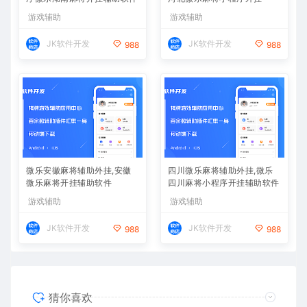
游戏辅助
游戏辅助
JK软件开发
JK软件开发
988
988
微乐安徽麻将辅助外挂,安徽
四川微乐麻将辅助外挂,微乐
微乐麻将开挂辅助软件
四川麻将小程序开挂辅助软件
游戏辅助
游戏辅助
JK软件开发
JK软件开发
988
988
猜你喜欢