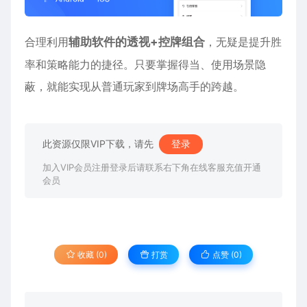
合理利用
辅助软件的透视+控牌组合
，无疑是提升胜
率和策略能力的捷径。只要掌握得当、使用场景隐
蔽，就能实现从普通玩家到牌场高手的跨越。
此资源仅限VIP下载，请先
登录
加入VIP会员注册登录后请联系右下角在线客服充值开通
会员
收藏 (0)
打赏
点赞 (
0
)