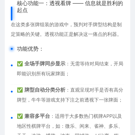
核心功能一：透视看牌 —— 信息就是胜利的
起点
在这类多张牌组装的游戏中，预判对手牌型结构是制
定策略的关键。透视功能正是解决这一痛点的利器。
功能优势：
✅
全场手牌同步显示
：无需等待对局结束，开局
即能识别所有玩家牌面；
✅
牌型自动分类分析
：直观呈现对手是否有高分
牌型，牛牛等游戏支持下注之前透视下一张牌面；
✅
兼容多平台
：适用于大多数热门棋牌APP以及
地区性棋牌平台，如：微乐、闲来、雀神、多乐、