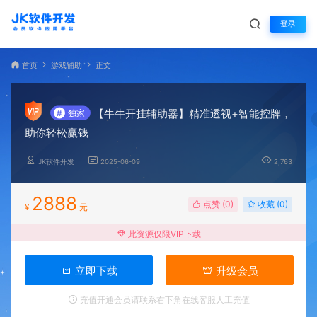
登录
首页
游戏辅助
正文
【牛牛开挂辅助器】精准透视+智能控牌，
#
独家
助你轻松赢钱
JK软件开发
2025-06-09
2,763
2888
点赞 (
0
)
收藏 (0)
¥
元
此资源仅限VIP下载
立即下载
升级会员
充值开通会员请联系右下角在线客服人工充值