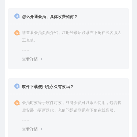
怎么开通会员，具体收费如何？
请查看会员页面介绍，注册登录后联系右下角在线客服人
工充值。
查看详情
软件下载使用是永久有效吗？
会员时效等于软件时效，终身会员可以永久使用，包含售
后安装与更新迭代，充值问题请联系右下角在线客服。
查看详情