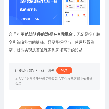
合理利用
辅助软件的透视+控牌组合
，无疑是提升胜
率和策略能力的捷径。只要掌握得当、使用场景隐
蔽，就能实现从普通玩家到牌场高手的跨越。
此资源仅限VIP下载，请先
登录
加入VIP会员注册登录后请联系右下角在线客服充值开通
会员