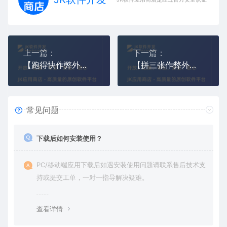
上一篇：
下一篇：
【跑得快作弊外挂】全局透视+智能控牌辅助，轻松制胜
【拼三张作弊外挂】全方位透视+智能控牌，安全稳定助力制胜
常见问题
下载后如何安装使用？
PC/移动端应用下载后如遇安装使用问题请联系售后技术支
持或提交工单，一对一指导解决疑难。
查看详情