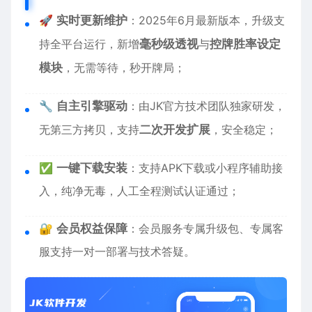
🚀
实时更新维护
：2025年6月最新版本，升级支
持全平台运行，新增
毫秒级透视
与
控牌胜率设定
模块
，无需等待，秒开牌局；
🔧
自主引擎驱动
：由JK官方技术团队独家研发，
无第三方拷贝，支持
二次开发扩展
，安全稳定；
✅
一键下载安装
：支持APK下载或小程序辅助接
入，纯净无毒，人工全程测试认证通过；
🔐
会员权益保障
：会员服务专属升级包、专属客
服支持一对一部署与技术答疑。