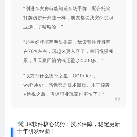
“刚进亲友房就能知道全场手牌，配合托管
打牌仿佛开外挂一样，朋友都说我突然变职
业选手了哈哈哈。”
“起手好牌概率明显提高，我设置控牌胜率
在70%左右，玩起来更从容了，筹码慢慢积
累，几天赢回输的钱还盈余4000多。”
“以前打什么德扑之星、GGPoker、
wePoker，感觉都是技术碾压。用了控牌
+透视之后，再遇职业玩家也不怕了！”
🛠 JK软件核心优势：技术保障，稳定更新，
十年研发经验！