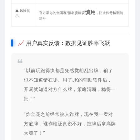
⚠️ 风险提
慎用
官方举办的全国赛/排名赛建议
，防止账号检测与
示
封号
📈 用户真实反馈：数据见证胜率飞跃
“以前玩跑得快都是凭感觉胡乱出牌，输了
也不知道错在哪。用了JK的辅助软件后，
开局就知道对方什么牌，策略清晰，稳得一
批！”
“炸金花之前经常被人诈牌，现在我一看对
方底牌，谁诈谁还真说不好，控牌后拿高牌
太稳了！”