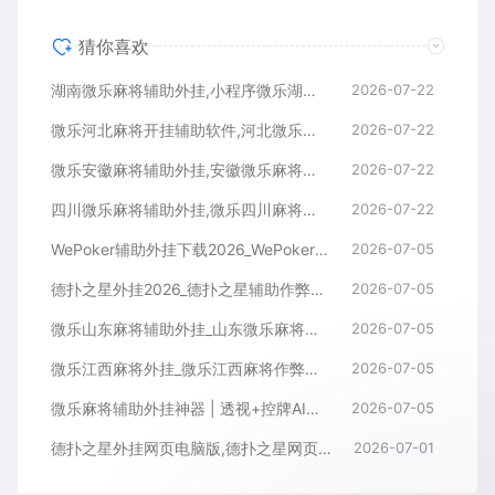
猜你喜欢
湖南微乐麻将辅助外挂,小程序微乐湖南麻将开挂辅助软件
2026-07-22
微乐河北麻将开挂辅助软件,河北微乐麻将小程序外挂
2026-07-22
微乐安徽麻将辅助外挂,安徽微乐麻将开挂辅助软件
2026-07-22
四川微乐麻将辅助外挂,微乐四川麻将小程序开挂辅助软件
2026-07-22
WePoker辅助外挂下载2026_WePoker微扑克透视作弊软件
2026-07-05
德扑之星外挂2026_德扑之星辅助作弊软件_德扑之星透视器下载
2026-07-05
微乐山东麻将辅助外挂_山东微乐麻将作弊软件透视下载
2026-07-05
微乐江西麻将外挂_微乐江西麻将作弊辅助软件
2026-07-05
微乐麻将辅助外挂神器 | 透视+控牌AI智能辅助，轻松连胜全场！
2026-07-05
德扑之星外挂网页电脑版,德扑之星网页版透视辅助器
2026-07-01