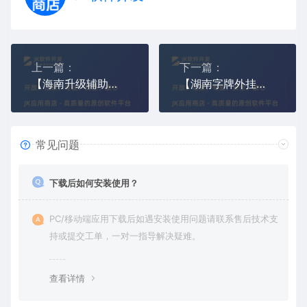
上一篇：
下一篇：
【海南升级辅助透视挂】双副牌+主牌模式作弊神器，抓分爆牌两手抓！
【湖南字牌外挂辅助器】跑胡子+捡胡规则双辅助，出牌不卡顿！
常见问题
下载后如何安装使用？
PC/移动端应用下载后如遇安装使用问题请联系售后技术支
持或提交工单，一对一指导解决疑难。
查看详情