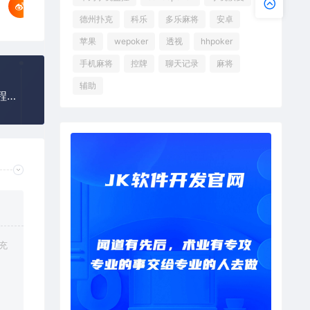
德州扑克
科乐
多乐麻将
安卓
苹果
wepoker
透视
hhpoker
手机麻将
控牌
聊天记录
麻将
辅助
微乐保皇小程序开挂透视软件，告诉你微乐保皇小程序怎么样开挂
充