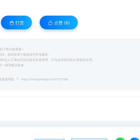
打赏
点赞 (
6
)
系右下角在线客服！
用软件、游戏资源下载及程序开发服务。
前都经过人工测试无误后提供安装使用，只为会员提供安全原创的应用。
一对一指导解决疑难。
挂器通用版
https://www.jkxiazai.com/727.html