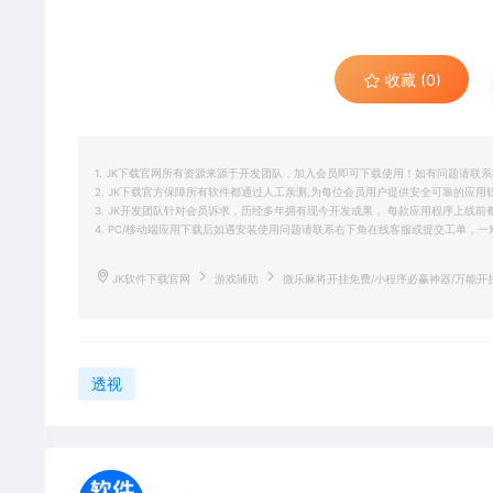
收藏 (0)
1. JK下载官网所有资源来源于开发团队，加入会员即可下载使用！如有问题请联
2. JK下载官方保障所有软件都通过人工亲测,为每位会员用户提供安全可靠的应
3. JK开发团队针对会员诉求，历经多年拥有现今开发成果， 每款应用程序上线
4. PC/移动端应用下载后如遇安装使用问题请联系右下角在线客服或提交工单，
JK软件下载官网
游戏辅助
微乐麻将开挂免费/小程序必赢神器/万能开
透视