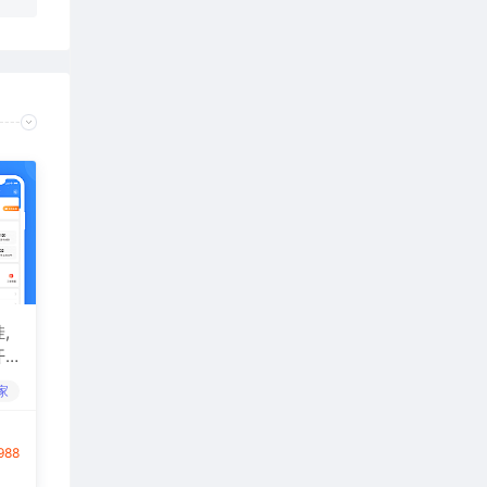
,
开
家
988