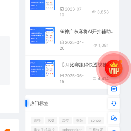
2023-07-
3,853
10
雀神广东麻将AI开挂辅助器,广东雀神麻将控牌透视必赢软件
2025-04-
1,081
20
【JJ比赛跑得快透视挂神器】对手底牌全显+智能出牌节奏掌控！
2025-06-
4,414
15
热门标签
德扑
IOS
监控
微乐
sohoo
华为手机监控
sohoopoker
手机恢复