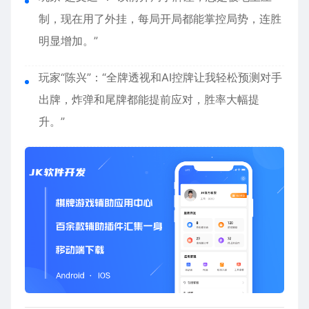
制，现在用了外挂，每局开局都能掌控局势，连胜
明显增加。”
玩家“陈兴”：“全牌透视和AI控牌让我轻松预测对手
出牌，炸弹和尾牌都能提前应对，胜率大幅提
升。”