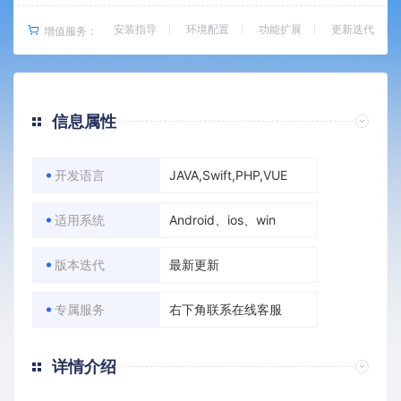
安装指导
环境配置
功能扩展
更新迭代
增值服务：
信息属性
开发语言
JAVA,Swift,PHP,VUE
适用系统
Android、ios、win
版本迭代
最新更新
专属服务
右下角联系在线客服
详情介绍