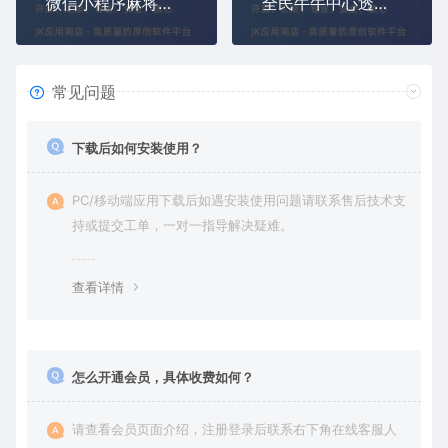
微信小程序麻将开挂免费软件,小程序微乐麻将必赢软件
全民牛牛中心透视脚本,全民斗牛牛辅助开挂,全民牛牛中心透视看牌器下载
常见问题
下载后如何安装使用？
PC/移动端应用下载后如遇安装使用问题请联系售后技术支
持或提交工单，一对一指导解决疑难。
查看详情
怎么开通会员，具体收费如何？
请查看会员页面介绍，注册登录后联系右下角在线客服人