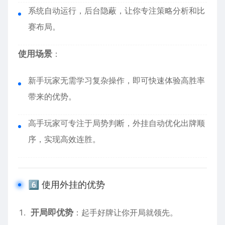
系统自动运行，后台隐蔽，让你专注策略分析和比
赛布局。
使用场景
：
新手玩家无需学习复杂操作，即可快速体验高胜率
带来的优势。
高手玩家可专注于局势判断，外挂自动优化出牌顺
序，实现高效连胜。
6️⃣ 使用外挂的优势
开局即优势
：起手好牌让你开局就领先。