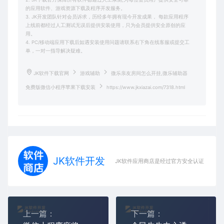
的应用软件、游戏资源下载及程序开发服务。
3. JK开发团队针对会员诉求，历经多年拥有现今开发成果， 每款应用程序
上线前都经过人工测试无误后提供安装使用，只为会员提供安全原创的应
用。
4. PC/移动端应用下载后如遇安装使用问题请联系右下角在线客服或提交工
单，一对一指导解决疑难。
JK软件下载官网
游戏辅助
微乐亲友房间怎么开挂,微乐辅助器
免费版微信小程序苹果下载安装
https://www.jkxiazai.com/7318.html
JK软件开发
JK软件应用商店是经过官方安全认证，保障
上一篇：
下一篇：