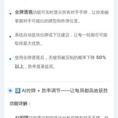
全牌透视
功能可实时显示所有对手手牌，让你准确
掌握对手可能出的牌型和炸弹位置。
系统自动提供出牌或下注建议，让每一轮都尽可能
取得最大优势。
使用全牌透视后，关键局被压制的概率下降
50%
以上
，胜率显著提高。
3️⃣ AI控牌 + 胜率调节——让每局都高效获胜
功能详解
：
AI控牌
功能通过智能算法分析局势和对手手牌，自