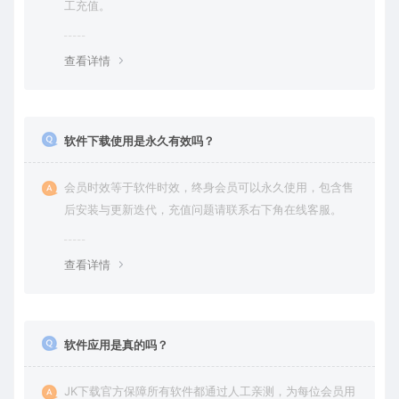
工充值。
查看详情
软件下载使用是永久有效吗？
会员时效等于软件时效，终身会员可以永久使用，包含售
后安装与更新迭代，充值问题请联系右下角在线客服。
查看详情
软件应用是真的吗？
JK下载官方保障所有软件都通过人工亲测，为每位会员用