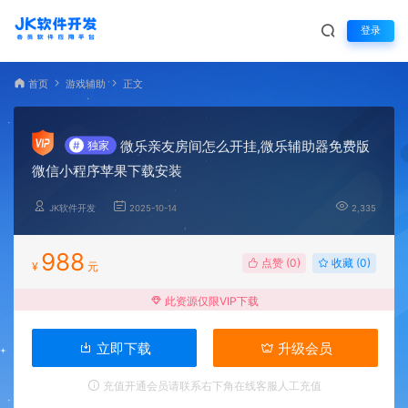
登录
首页
游戏辅助
正文
微乐亲友房间怎么开挂,微乐辅助器免费版
#
独家
微信小程序苹果下载安装
JK软件开发
2025-10-14
2,335
988
点赞 (
0
)
收藏 (0)
¥
元
此资源仅限VIP下载
立即下载
升级会员
充值开通会员请联系右下角在线客服人工充值