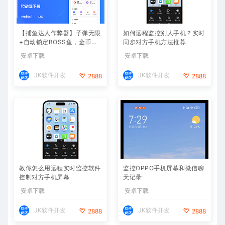
【捕鱼达人作弊器】子弹无限
如何远程监控别人手机？实时
+自动锁定BOSS鱼，金币爆
同步对方手机方法推荐
仓
安卓下载
安卓下载
JK软件开发
JK软件开发
2888
2888
教你怎么用远程实时监控软件
监控OPPO手机屏幕和微信聊
控制对方手机屏幕
天记录
安卓下载
安卓下载
JK软件开发
JK软件开发
2888
2888