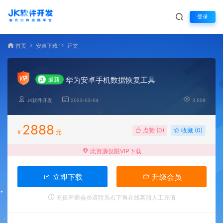
登录
首页
安卓下载
正文
华为安卓手机数据恢复工具
#
最新
JK软件开发
2023-03-04
3,509
2888
点赞 (
0
)
收藏 (0)
¥
元
此资源仅限VIP下载
立即下载
升级会员
充值开通会员请联系右下角在线客服人工充值