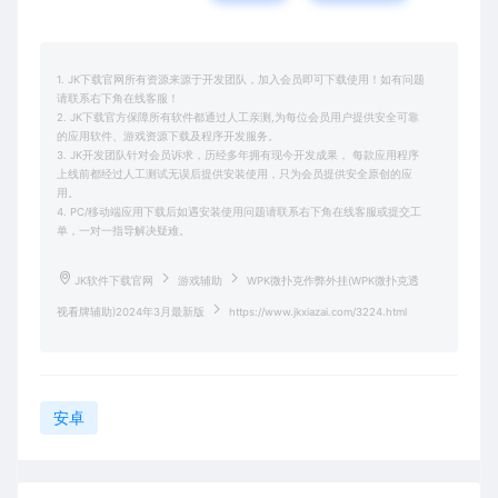
1. JK下载官网所有资源来源于开发团队，加入会员即可下载使用！如有问题
请联系右下角在线客服！
2. JK下载官方保障所有软件都通过人工亲测,为每位会员用户提供安全可靠
的应用软件、游戏资源下载及程序开发服务。
3. JK开发团队针对会员诉求，历经多年拥有现今开发成果， 每款应用程序
上线前都经过人工测试无误后提供安装使用，只为会员提供安全原创的应
用。
4. PC/移动端应用下载后如遇安装使用问题请联系右下角在线客服或提交工
单，一对一指导解决疑难。
JK软件下载官网
游戏辅助
WPK微扑克作弊外挂(WPK微扑克透
视看牌辅助)2024年3月最新版
https://www.jkxiazai.com/3224.html
安卓