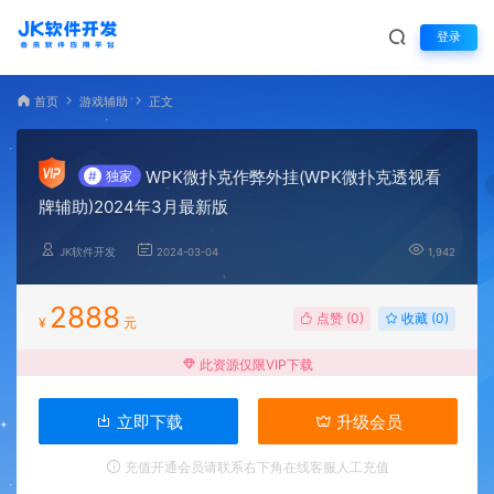
登录
首页
游戏辅助
正文
WPK微扑克作弊外挂(WPK微扑克透视看
#
独家
牌辅助)2024年3月最新版
JK软件开发
2024-03-04
1,942
2888
点赞 (
0
)
收藏 (0)
¥
元
此资源仅限VIP下载
立即下载
升级会员
充值开通会员请联系右下角在线客服人工充值