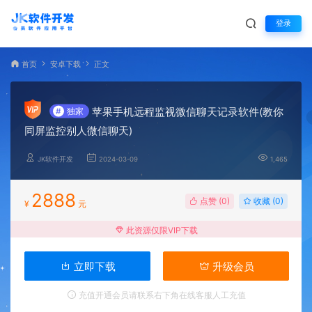
登录
首页
安卓下载
正文
苹果手机远程监视微信聊天记录软件(教你
#
独家
同屏监控别人微信聊天)
JK软件开发
2024-03-09
1,465
2888
点赞 (
0
)
收藏 (0)
¥
元
此资源仅限VIP下载
立即下载
升级会员
充值开通会员请联系右下角在线客服人工充值