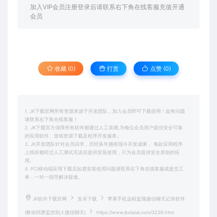
加入VIP会员注册登录后请联系右下角在线客服充值开通
会员
收藏 (0)
打赏
点赞 (
0
)
1. JK下载官网所有资源来源于开发团队，加入会员即可下载使用！如有问题
请联系右下角在线客服！
2. JK下载官方保障所有软件都通过人工亲测,为每位会员用户提供安全可靠
的应用软件、游戏资源下载及程序开发服务。
3. JK开发团队针对会员诉求，历经多年拥有现今开发成果， 每款应用程序
上线前都经过人工测试无误后提供安装使用，只为会员提供安全原创的应
用。
4. PC/移动端应用下载后如遇安装使用问题请联系右下角在线客服或提交工
单，一对一指导解决疑难。
JK软件下载官网
安卓下载
苹果手机远程监视微信聊天记录软件
(教你同屏监控别人微信聊天)
https://www.jkxiazai.com/3239.html