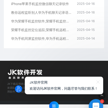
iPhone苹果手机监控微信聊天记录软件
2025-04-16
教你远程监听别人华为手机聊天记录语音通话内容
2025-04-16
华为荣耀手机监控软件,荣耀手机监控微信聊天记录APP
2025-04-16
荣耀手机监控定位追踪,荣耀手机远程监控同屏APP
2025-04-15
华为手机同屏监控软件,华为手机远程监控APP
2025-04-14
JK软件官网
JK下载应用商店是经过官方认证,保障正版的软件下载平台,拥有业内资深软件开
欢迎访问JK软件官网，问题尽管与我们联系！
发团队和服务队伍,所有软件都通过人工亲测,为每位会员用户提供安全可靠的应
用软件、游戏资源下载及程序开发服务。
1
© 2025
JK软件下载官网
- JKxiazai.COM & Theme. All rights