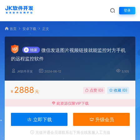
登录
首页
安卓下载
正文
微信发送图片视频链接就能监控对方手机
#
独家
的远程监控软件
JK软件开发
2024-06-12
3,105
2888
点赞 (
0
)
收藏 (0)
¥
元
此资源仅限VIP下载
立即下载
升级会员
充值开通会员请联系右下角在线客服人工充值