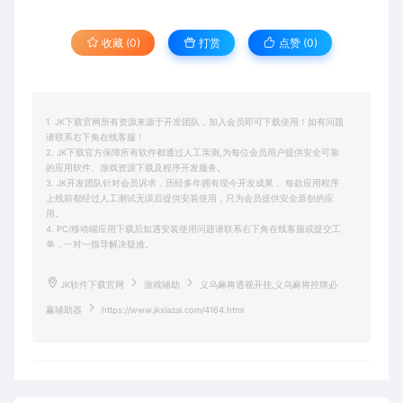
收藏 (0)
打赏
点赞 (
0
)
1. JK下载官网所有资源来源于开发团队，加入会员即可下载使用！如有问题
请联系右下角在线客服！
2. JK下载官方保障所有软件都通过人工亲测,为每位会员用户提供安全可靠
的应用软件、游戏资源下载及程序开发服务。
3. JK开发团队针对会员诉求，历经多年拥有现今开发成果， 每款应用程序
上线前都经过人工测试无误后提供安装使用，只为会员提供安全原创的应
用。
4. PC/移动端应用下载后如遇安装使用问题请联系右下角在线客服或提交工
单，一对一指导解决疑难。
JK软件下载官网
游戏辅助
义乌麻将透视开挂,义乌麻将控牌必
赢辅助器
https://www.jkxiazai.com/4164.html