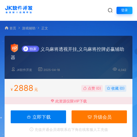
登录
首页
游戏辅助
正文
义乌麻将透视开挂,义乌麻将控牌必赢辅助
#
独家
器
JK软件开发
2025-04-18
4,042
2888
点赞 (
0
)
收藏 (0)
¥
元
此资源仅限VIP下载
立即下载
升级会员
充值开通会员请联系右下角在线客服人工充值