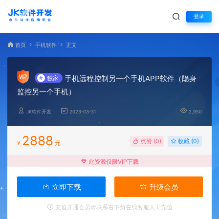
登录
首页
手机软件
正文
手机远程控制另一个手机APP软件（隐身
#
独家
监控另一个手机）
JK软件开发
2023-03-31
2,950
2888
点赞 (
0
)
收藏 (0)
¥
元
此资源仅限VIP下载
立即下载
升级会员
充值开通会员请联系右下角在线客服人工充值