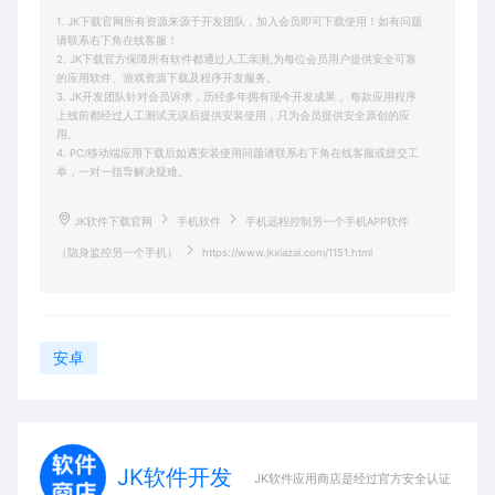
1. JK下载官网所有资源来源于开发团队，加入会员即可下载使用！如有问题
请联系右下角在线客服！
2. JK下载官方保障所有软件都通过人工亲测,为每位会员用户提供安全可靠
的应用软件、游戏资源下载及程序开发服务。
3. JK开发团队针对会员诉求，历经多年拥有现今开发成果， 每款应用程序
上线前都经过人工测试无误后提供安装使用，只为会员提供安全原创的应
用。
4. PC/移动端应用下载后如遇安装使用问题请联系右下角在线客服或提交工
单，一对一指导解决疑难。
JK软件下载官网
手机软件
手机远程控制另一个手机APP软件
（隐身监控另一个手机）
https://www.jkxiazai.com/1151.html
安卓
JK软件开发
JK软件应用商店是经过官方安全认证，保障