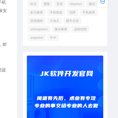
手机
科乐
透视
安卓
hhpoker
微信
保安
多乐麻将
手机恢复
控牌
手机麻将
游戏辅助
斗地主
聊天记录
sohoopoker
微乐麻将
远程控制
wepoker
牛牛
，即
员提