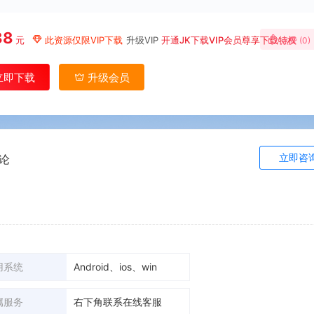
88
元
此资源仅限VIP下载
升级VIP
开通JK下载VIP会员尊享下载特权
点赞 (
0
)
立即下载
升级会员
立即咨
论
用系统
Android、ios、win
属服务
右下角联系在线客服