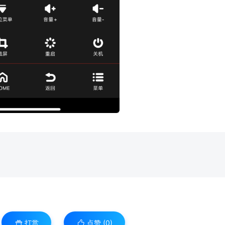
打赏
点赞 (
0
)