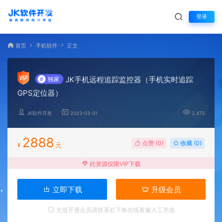
登录
首页
手机软件
正文
JK手机远程追踪监控器（手机实时追踪
#
独家
GPS定位器）
JK软件开发
2023-03-31
2,473
2888
点赞 (
0
)
收藏 (0)
¥
元
此资源仅限VIP下载
立即下载
升级会员
充值开通会员请联系右下角在线客服人工充值