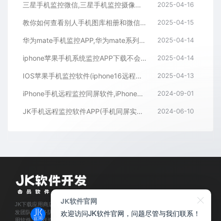
三星手机监控微信,三星手机监控摄像头,三星手机监控软件APP下载
2025-04-16
教你如何查看别人手机图库相册和微信聊天记录
2025-04-15
华为mate手机监控APP,华为mate系列手机远程同屏监控APP
2025-04-14
iphone苹果手机系统监控APP下载不会被对方发现
2025-04-14
IOS苹果手机监控软件(iphone16远程同屏监控APP)
2025-04-13
iPhone手机远程监控同屏软件,iPhone手机监控APP
2024-09-01
JK手机远程监控软件APP(手机同屏实时监测APP下载)
2024-06-10
JK软件官网
JK下载应用商店是经过官方认证,保障正版的软件下载平台,拥有业内资深软件开
欢迎访问JK软件官网，问题尽管与我们联系！
发团队和服务队伍,所有软件都通过人工亲测,为每位会员用户提供安全可靠的应
用软件、游戏资源下载及程序开发服务。