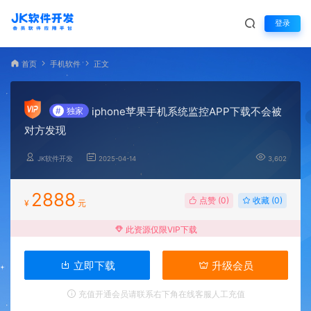
登录
首页
手机软件
正文
iphone苹果手机系统监控APP下载不会被
#
独家
对方发现
JK软件开发
2025-04-14
3,602
2888
点赞 (
0
)
收藏 (0)
¥
元
此资源仅限VIP下载
立即下载
升级会员
充值开通会员请联系右下角在线客服人工充值