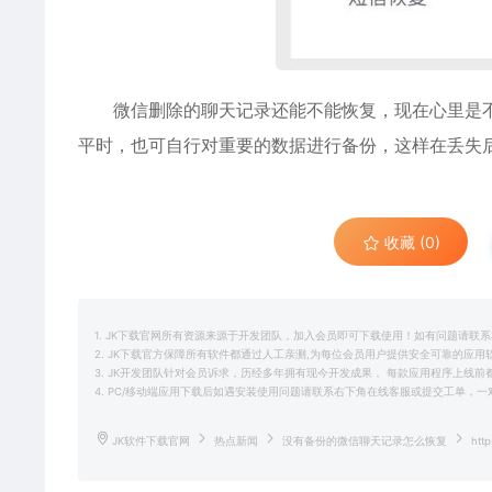
微信删除的聊天记录还能不能恢复，现在心里是不
平时，也可自行对重要的数据进行备份，这样在丢失
收藏 (0)
1. JK下载官网所有资源来源于开发团队，加入会员即可下载使用！如有问题请联
2. JK下载官方保障所有软件都通过人工亲测,为每位会员用户提供安全可靠的应
3. JK开发团队针对会员诉求，历经多年拥有现今开发成果， 每款应用程序上线
4. PC/移动端应用下载后如遇安装使用问题请联系右下角在线客服或提交工单，
JK软件下载官网
热点新闻
没有备份的微信聊天记录怎么恢复
http