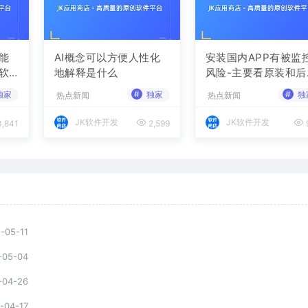
能
AI概念可以方便人性化
安装国内APP有被监
软
地解释是什么
风险-主要看原装和后
自己装了哪些软件-苹
#
#
独家
独家
独
热点新闻
热点新闻
手机装中国软件一样
监控
JK软件开发
JK软件开发
,841
2,599
-05-11
-05-04
-04-26
-04-17