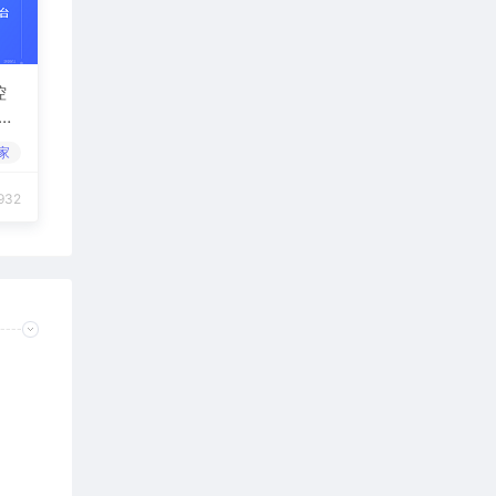
控
续
果
家
被
932