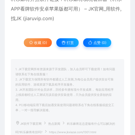
APP看牌软件安卓苹果版都可用） – JK官网_用软件,
找JK (jiaruvip.com)
收藏 (0)
打赏
点赞 (
0
)
1. JK下载官网所有资源来源于开发团队，加入会员即可下载使用！如有问题
请联系右下角在线客服！
2. JK下载官方保障所有软件都通过人工亲测,为每位会员用户提供安全可靠
的应用软件、游戏资源下载及程序开发服务。
3. JK开发团队针对会员诉求，历经多年拥有现今开发成果， 每款应用程序
上线前都经过人工测试无误后提供安装使用，只为会员提供安全原创的应
用。
4. PC/移动端应用下载后如遇安装使用问题请联系右下角在线客服或提交工
单，一对一指导解决疑难。
JK软件下载官网
热点新闻
科乐麻将近总是输有什么可以解决的
吗?科乐麻将有挂吗?
https://www.jkxiazai.com/1301.html