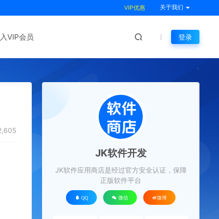
关于我们
VIP优惠
入VIP会员
登录
,605
JK软件开发
JK软件应用商店是经过官方安全认证，保障
正版软件平台
QQ
微信
微博