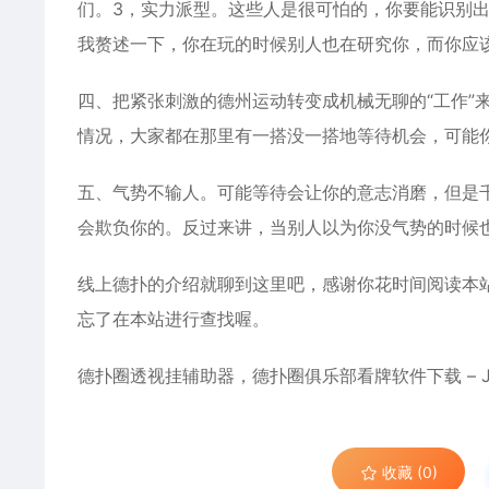
们。3，实力派型。这些人是很可怕的，你要能识别
我赘述一下，你在玩的时候别人也在研究你，而你应
四、把紧张刺激的德州运动转变成机械无聊的“工作”
情况，大家都在那里有一搭没一搭地等待机会，可能
五、气势不输人。可能等待会让你的意志消磨，但是
会欺负你的。反过来讲，当别人以为你没气势的时候
线上德扑的介绍就聊到这里吧，感谢你花时间阅读本
忘了在本站进行查找喔。
德扑圈透视挂辅助器，德扑圈俱乐部看牌软件下载 – JK官网_用
收藏 (0)