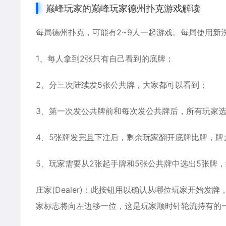
巅峰玩家的巅峰玩家德州扑克游戏解读
每局德州扑克，可能有2~9人一起游戏。每局使用新
1、每人拿到2张只有自己看到的底牌；
2、分三次陆续发5张公共牌，大家都可以看到；
3、第一次发公共牌前和每次发公共牌后，所有玩家
4、5张牌发完且下注后，剩余玩家翻开底牌比牌，牌
5、玩家需要从2张起手牌和5张公共牌中选出5张牌
庄家(Dealer)：此按钮用以确认从哪位玩家开始
家标志将向左边移一位，这是玩家顺时针轮流持有的