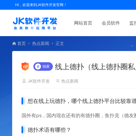
HI，欢迎来到JK软件开发官网！
网站首页
会员软件
监
首页
热点新闻
正文
线上德扑（线上德扑圈私
#
独家
JK软件开发
热点新闻
想在线上玩德扑，哪个线上德扑平台比较靠
国外有ps，国内现在还有的有德扑圈，鱼扑克（德友
德扑术语有哪些？