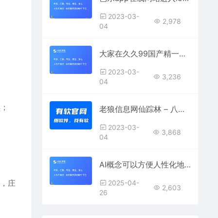
2023-03-
2,978
04
大家在久久99国产精一区二区三区里可以尽情释放
2023-03-
3,236
04
续；
老狼信息网仙踪林 – 八零婚纱摄影工作室：不花钱也能自在观看的手机App软件
2023-03-
3,868
04
AI概念可以方便人性化地解释是什么
始，庄
2025-04-
2,603
26