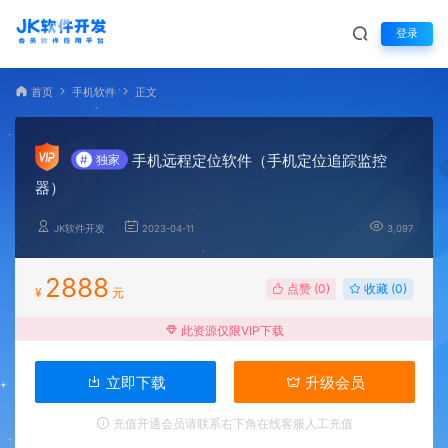
登录
首页
手机软件
正文
手机远程定位软件（手机定位追踪监控
#
独家
器）
JK软件开发
2023-04-11
3,097
2888
点赞 (
0
)
收藏 (0)
¥
元
此资源仅限VIP下载
立即下载
升级会员
充值开通会员请联系右下角在线客服人工充值