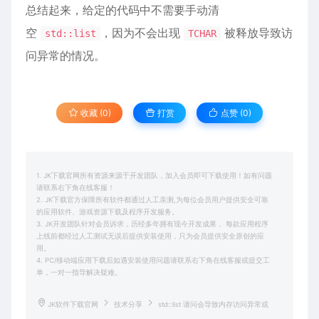
总结起来，给定的代码中不需要手动清
空
，因为不会出现
被释放导致访
std::list
TCHAR
问异常的情况。
收藏 (0)
打赏
点赞 (
0
)
1. JK下载官网所有资源来源于开发团队，加入会员即可下载使用！如有问题
请联系右下角在线客服！
2. JK下载官方保障所有软件都通过人工亲测,为每位会员用户提供安全可靠
的应用软件、游戏资源下载及程序开发服务。
3. JK开发团队针对会员诉求，历经多年拥有现今开发成果， 每款应用程序
上线前都经过人工测试无误后提供安装使用，只为会员提供安全原创的应
用。
4. PC/移动端应用下载后如遇安装使用问题请联系右下角在线客服或提交工
单，一对一指导解决疑难。
JK软件下载官网
技术分享
std::list 请问会导致内存访问异常或