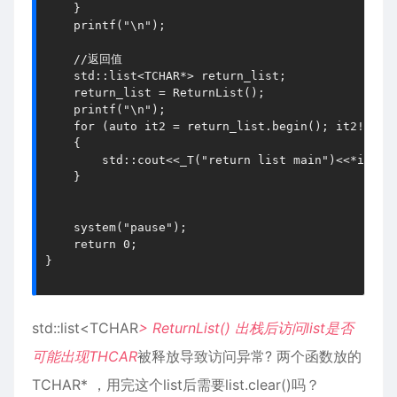
    }

    printf("\n");

    //返回值

    std::list<TCHAR*> return_list;

    return_list = ReturnList();

    printf("\n");

    for (auto it2 = return_list.begin(); it2!= ret
    {

        std::cout<<_T("return list main")<<*it2<<s
    }

    system("pause");

    return 0;

}

std::list<TCHAR
> ReturnList() 出栈后访问list是否
可能出现THCAR
被释放导致访问异常? 两个函数放的
TCHAR* ，用完这个list后需要list.clear()吗？