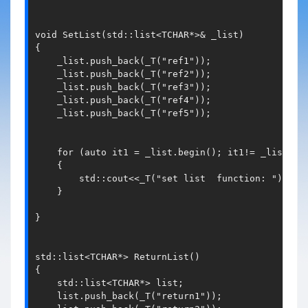
void SetList(std::list<TCHAR*>& _list)

{

    _list.push_back(_T("ref1"));

    _list.push_back(_T("ref2"));

    _list.push_back(_T("ref3"));

    _list.push_back(_T("ref4"));

    _list.push_back(_T("ref5"));

    for (auto it1 = _list.begin(); it1!= _list.end
    {

        std::cout<<_T("set list  function: ")<<*it
    }

}

std::list<TCHAR*> ReturnList()

{

    std::list<TCHAR*> list;

    list.push_back(_T("return1"));
