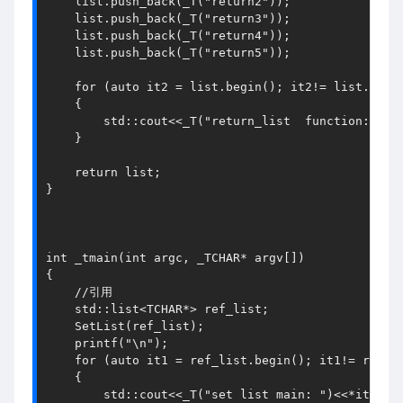
    list.push_back(_T("return2"));

    list.push_back(_T("return3"));

    list.push_back(_T("return4"));

    list.push_back(_T("return5"));

    for (auto it2 = list.begin(); it2!= list.end()
    {

        std::cout<<_T("return_list  function: ")<<
    }

    return list;

}

int _tmain(int argc, _TCHAR* argv[])

{

    //引用

    std::list<TCHAR*> ref_list;

    SetList(ref_list);

    printf("\n");

    for (auto it1 = ref_list.begin(); it1!= ref_li
    {

        std::cout<<_T("set list main: ")<<*it1<<st