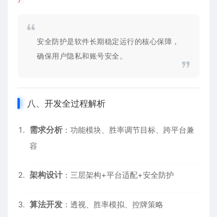
安全防护是软件长期稳定运行的核心保障，
确保用户隐私和账号安全。
八、开发全过程解析
需求分析
：功能模块、胜率调节目标、跨平台兼
容
架构设计
：三层架构+平台适配+安全防护
算法开发
：透视、胜率模拟、控牌策略