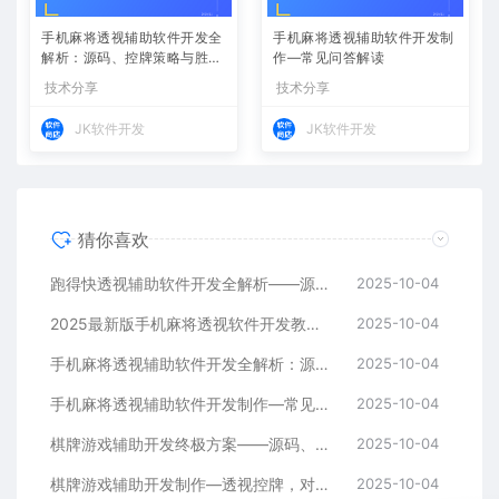
手机麻将透视辅助软件开发全
手机麻将透视辅助软件开发制
解析：源码、控牌策略与胜率
作—常见问答解读
调节
技术分享
技术分享
JK软件开发
JK软件开发
猜你喜欢
跑得快透视辅助软件开发全解析——源码、跨平台架构与控牌算法
2025-10-04
2025最新版手机麻将透视软件开发教程：跨平台实现与安全防封方案
2025-10-04
手机麻将透视辅助软件开发全解析：源码、控牌策略与胜率调节
2025-10-04
手机麻将透视辅助软件开发制作—常见问答解读
2025-10-04
棋牌游戏辅助开发终极方案——源码、架构与算法全解析
2025-10-04
棋牌游戏辅助开发制作—透视控牌，对局胜率调节源码解析与逻辑全流程
2025-10-04