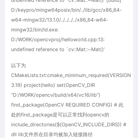
undefined reference to `cv::Mat::~Mat()’ [build]
D:/keypro/mingw64posix/bin/../lib/gcc/x86_64-
w64-mingw32/13.1.0/../../../../x86_64-w64-
mingw32/bin/ld.exe:
D:/WORK/opencvproj/helloworld.cpp:13:
undefined reference to `cv::Mat::~Mat()’
以下为
CMakeLists.txt:cmake_minimum_required(VERSION
3.19) project(hello) set(OpenCV_DIR
“D:/WORK/opencv/build/x64/vc16/lib”)
find_package(OpenCV REQUIRED CONFIG) # 此
处的find_package是可以正常找到opencv的
include_directories(${OpenCV_INCLUDE_DIRS}) #
dll lib文件所在目录均被加入链接路径