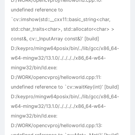
D:/WORK/opencvproj/helloworld.cpp:10:
undefined reference to
`cv::imshow(std::__cxx11::basic_string<char,
std::char_traits<char>, std::allocator<char> >
const&, cv::_InputArray const&)’ [build]
D:/keypro/mingw64posix/bin/../lib/gcc/x86_64-
w64-mingw32/13.1.0/../../../../x86_64-w64-
mingw32/bin/ld.exe:
D:/WORK/opencvproj/helloworld.cpp:11:
undefined reference to `cv::waitKey(int)’ [build]
D:/keypro/mingw64posix/bin/../lib/gcc/x86_64-
w64-mingw32/13.1.0/../../../../x86_64-w64-
mingw32/bin/ld.exe:
D:/WORK/opencvproj/helloworld.cpp:13: