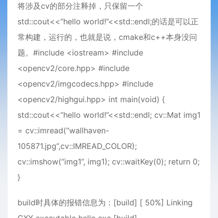
将涉及cv的部分注释掉，只保留一个
std::cout<<“hello world!”<<std::endl;的话是可以正
常构建，运行的，也就是说，cmake和c++本身没问
题。#include <iostream> #include
<opencv2/core.hpp> #include
<opencv2/imgcodecs.hpp> #include
<opencv2/highgui.hpp> int main(void) {
std::cout<<“hello world!”<<std::endl; cv::Mat img1
= cv::imread(“wallhaven-
105871.jpg”,cv::IMREAD_COLOR);
cv::imshow(“img1”, img1); cv::waitKey(0); return 0;
}
build时具体的报错信息为：[build] [ 50%] Linking