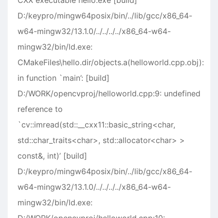
CXX executable hello.exe [build]
D:/keypro/mingw64posix/bin/../lib/gcc/x86_64-
w64-mingw32/13.1.0/../../../../x86_64-w64-
mingw32/bin/ld.exe:
CMakeFiles\hello.dir/objects.a(helloworld.cpp.obj):
in function `main’: [build]
D:/WORK/opencvproj/helloworld.cpp:9: undefined
reference to
`cv::imread(std::__cxx11::basic_string<char,
std::char_traits<char>, std::allocator<char> >
const&, int)’ [build]
D:/keypro/mingw64posix/bin/../lib/gcc/x86_64-
w64-mingw32/13.1.0/../../../../x86_64-w64-
mingw32/bin/ld.exe: