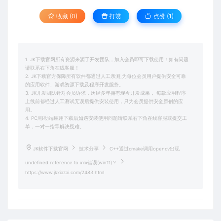
收藏 (0)
打赏
点赞 (
1
)
1. JK下载官网所有资源来源于开发团队，加入会员即可下载使用！如有问题
请联系右下角在线客服！
2. JK下载官方保障所有软件都通过人工亲测,为每位会员用户提供安全可靠
的应用软件、游戏资源下载及程序开发服务。
3. JK开发团队针对会员诉求，历经多年拥有现今开发成果， 每款应用程序
上线前都经过人工测试无误后提供安装使用，只为会员提供安全原创的应
用。
4. PC/移动端应用下载后如遇安装使用问题请联系右下角在线客服或提交工
单，一对一指导解决疑难。
JK软件下载官网
技术分享
C++通过cmake调用opencv出现
undefined reference to xxx错误(win11)？
https://www.jkxiazai.com/2483.html