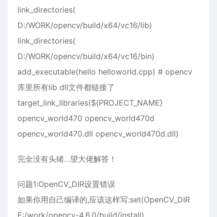
link_directories(
D:/WORK/opencv/build/x64/vc16/lib)
link_directories(
D:/WORK/opencv/build/x64/vc16/bin)
add_executable(hello helloworld.cpp) # opencv
库里所有lib dll文件都链接了
target_link_libraries(${PROJECT_NAME}
opencv_world470 opencv_world470d
opencv_world470.dll opencv_world470d.dll)
完全没有头绪…望大佬解答！
问题1:OpenCV_DIR设置错误
如果你用自己编译的,应该这样写:set(OpenCV_DIR
E:/work/opencv-4.6.0/build/install)