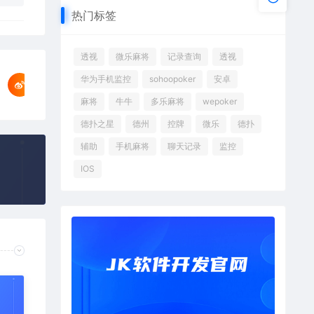
热门标签
透视
微乐麻将
记录查询
透视
华为手机监控
sohoopoker
安卓
麻将
牛牛
多乐麻将
wepoker
德扑之星
德州
控牌
微乐
德扑
辅助
手机麻将
聊天记录
监控
IOS