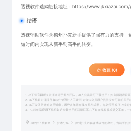
透视软件选购链接地址：
https://www.jkxiazai.com
结语
透视辅助软件
为德州扑克新手提供了强有力的支持，
短时间内实现从新手到高手的转变。
收藏 (0)
1. JK下载官网所有资源来源于开发团队，加入会员即可下载使用！如有问题请联
2. JK下载官方保障所有软件都通过人工亲测,为每位会员用户提供安全可靠的应
3. JK开发团队针对会员诉求，历经多年拥有现今开发成果， 每款应用程序上线
4. PC/移动端应用下载后如遇安装使用问题请联系右下角在线客服或提交工单，
JK软件下载官网
技术分享
德州扑克透视辅助软件的出现，为新手提