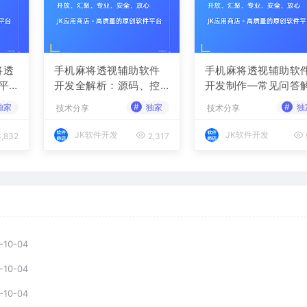
将透
手机麻将透视辅助软件
手机麻将透视辅助软
平
开发全解析：源码、控
开发制作—常见问答
案
牌策略与胜率调节
读
#
#
独家
独家
独
技术分享
技术分享
JK软件开发
JK软件开发
,832
2,317
-10-04
-10-04
-10-04