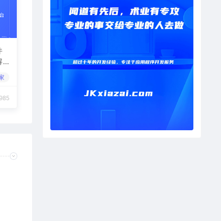
件
解
家
985