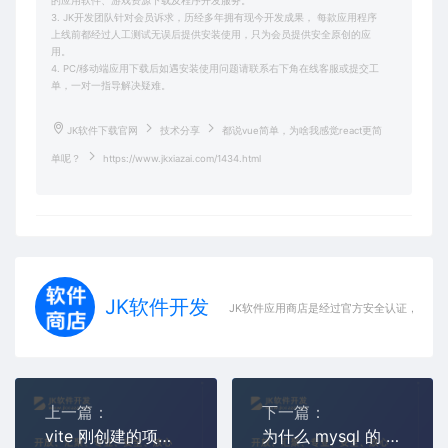
的应用软件、游戏资源下载及程序开发服务。
3. JK开发团队针对会员诉求，历经多年拥有现今开发成果， 每款应用程序
上线前都经过人工测试无误后提供安装使用，只为会员提供安全原创的应
用。
4. PC/移动端应用下载后如遇安装使用问题请联系右下角在线客服或提交工
单，一对一指导解决疑难。
JK软件下载官网
技术分享
都说vue简单，为啥我感觉react更简
单呢？
https://www.jkxiazai.com/1434.html
JK软件开发
JK软件应用商店是经过官方安全认证，保障
上一篇：
下一篇：
vite 刚创建的项目为什么 style 中这样写注释为什么会报错？
为什么 mysql 的 where 之间无法使用 = 检索 bool 数值？