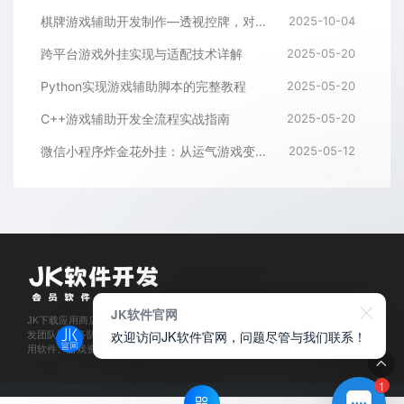
棋牌游戏辅助开发制作—透视控牌，对局胜率调节源码解析与逻辑全流程
2025-10-04
跨平台游戏外挂实现与适配技术详解
2025-05-20
Python实现游戏辅助脚本的完整教程
2025-05-20
C++游戏辅助开发全流程实战指南
2025-05-20
微信小程序炸金花外挂：从运气游戏变成逻辑游戏
2025-05-12
JK软件官网
JK下载应用商店是经过官方认证,保障正版的软件下载平台,拥有业内资深软件开
欢迎访问JK软件官网，问题尽管与我们联系！
发团队和服务队伍,所有软件都通过人工亲测,为每位会员用户提供安全可靠的应
用软件、游戏资源下载及程序开发服务。
1