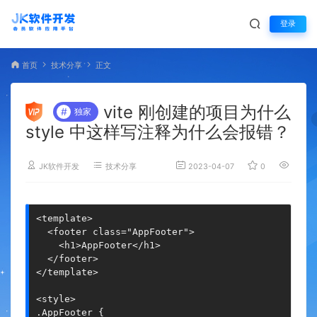
登录
首页
技术分享
正文
vite 刚创建的项目为什么
#
独家
style 中这样写注释为什么会报错？
JK软件开发
技术分享
2023-04-07
0
1,780
<template>

  <footer class="AppFooter">

    <h1>AppFooter</h1>

  </footer>

</template>

<style>

.AppFooter {
