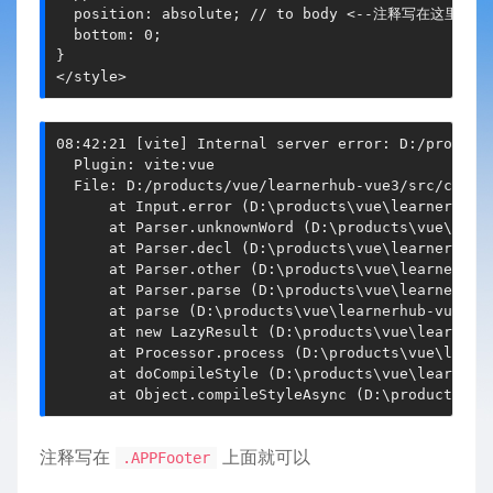
  position: absolute; // to body <--注释写在这里会报错
  bottom: 0;

}

</style>
08:42:21 [vite] Internal server error: D:/products
  Plugin: vite:vue

  File: D:/products/vue/learnerhub-vue3/src/compon
      at Input.error (D:\products\vue\learnerhub-v
      at Parser.unknownWord (D:\products\vue\learn
      at Parser.decl (D:\products\vue\learnerhub-v
      at Parser.other (D:\products\vue\learnerhub-
      at Parser.parse (D:\products\vue\learnerhub-
      at parse (D:\products\vue\learnerhub-vue3\no
      at new LazyResult (D:\products\vue\learnerhu
      at Processor.process (D:\products\vue\learne
      at doCompileStyle (D:\products\vue\learnerhu
      at Object.compileStyleAsync (D:\products\vu
注释写在
上面就可以
.APPFooter