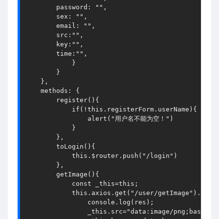
        password: "",

        sex: "",

        email: "",

        src:"",

        key:"",

        time:"",

            }

        }

    },

    methods: {

        register(){

            if(!this.registerForm.userName){

                alert("用户名不能为空！")

            }

        },

        toLogin(){

            this.$router.push("/login")

        },

        getImage(){

            const _this=this;

            this.axios.get("/user/getImage").then(
                console.log(res);

                _this.src="data:image/png;base64,"