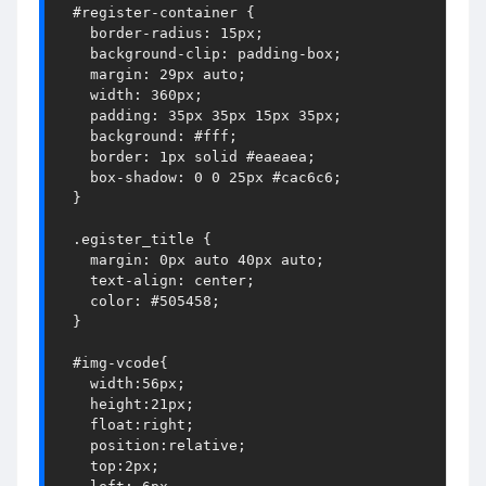
  #register-container {

    border-radius: 15px;

    background-clip: padding-box;

    margin: 29px auto;

    width: 360px;

    padding: 35px 35px 15px 35px;

    background: #fff;

    border: 1px solid #eaeaea;

    box-shadow: 0 0 25px #cac6c6;

  }

  .egister_title {

    margin: 0px auto 40px auto;

    text-align: center;

    color: #505458;

  }

  #img-vcode{

    width:56px;

    height:21px;

    float:right;

    position:relative;

    top:2px;
