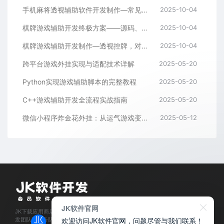
手机麻将透视辅助软件开发制作—常见问答解读
2025-10-04
棋牌游戏辅助开发终极方案——源码、架构与算法全解析
2025-10-04
棋牌游戏辅助开发制作—透视控牌，对局胜率调节源码解析与逻辑全流程
2025-10-04
跨平台游戏外挂实现与适配技术详解
2025-05-20
Python实现游戏辅助脚本的完整教程
2025-05-20
C++游戏辅助开发全流程实战指南
2025-05-20
微信小程序炸金花外挂：从运气游戏变成逻辑游戏
2025-05-12
JK软件官网
JK下载应用商店是经过官方认证,保障正版的软件下载平台,拥有业内资深软件开
欢迎访问JK软件官网，问题尽管与我们联系！
发团队和服务队伍,所有软件都通过人工亲测,为每位会员用户提供安全可靠的应