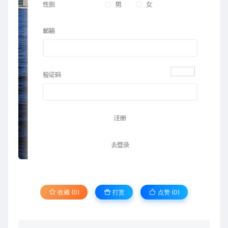
收藏 (0)
打赏
点赞 (
0
)