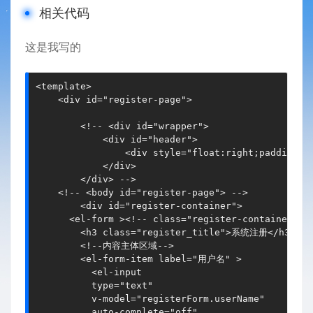
相关代码
这是我写的
<template>

    <div id="register-page">

        <!-- <div id="wrapper">

            <div id="header">

                <div style="float:right;padding-to
            </div>

        </div> -->

    <!-- <body id="register-page"> -->

        <div id="register-container">

      <el-form ><!-- class="register-container" --
        <h3 class="register_title">系统注册</h3>

        <!--内容主体区域-->

        <el-form-item label="用户名" >

          <el-input

          type="text"

          v-model="registerForm.userName"

          auto-complete="off"
