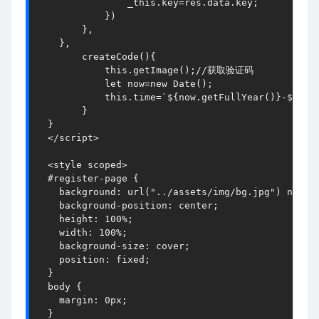
                _this.key=res.data.key;

            })

        },

    }, 

        createCode(){

            this.getImage();//获取验证码

            let now=new Date();

            this.time=`${now.getFullYear()}-${now.
        } 

  }

  </script>

  <style scoped>

  #register-page {

    background: url("../assets/img/bg.jpg") no-rep
    background-position: center;

    height: 100%;

    width: 100%;

    background-size: cover;

    position: fixed;

  }

  body {

    margin: 0px;

  }
