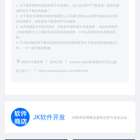
1. JK下载官网所有资源来源于开发团队，加入会员即可下载使用！如有问题
请联系右下角在线客服！
2. JK下载官方保障所有软件都通过人工亲测,为每位会员用户提供安全可靠
的应用软件、游戏资源下载及程序开发服务。
3. JK开发团队针对会员诉求，历经多年拥有现今开发成果， 每款应用程序
上线前都经过人工测试无误后提供安装使用，只为会员提供安全原创的应
用。
4. PC/移动端应用下载后如遇安装使用问题请联系右下角在线客服或提交工
单，一对一指导解决疑难。
JK软件下载官网
技术分享
element-label标签里的文字怎么跑
到上面了？
https://www.jkxiazai.com/1448.html
JK软件开发
JK软件应用商店是经过官方安全认证，保障