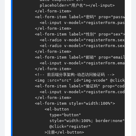
          placeholder="用户名"></el-input>

        </el-form-item>

        <el-form-item label="密码" prop="password">
          <el-input v-model="registerForm.password
        </el-form-item>

        <el-form-item label="性别" prop="sex">

          <el-radio v-model="registerForm.sex" la
          <el-radio v-model="registerForm.sex" la
        </el-form-item>

        <el-form-item label="邮箱" prop="email">

          <el-input v-model="registerForm.email"><
        </el-form-item>

        <!-- 前后端分享架构-动态访问验证码 -->

        <img :src="src" id="img-vcode" @click="get
        <el-form-item label="验证码" prop="code">

          <el-input v-model="registerForm.code"></
        </el-form-item>

        <el-form-item style="width:100%">

            <el-button

              type="button"

              style="width:100%; border:none"

              @click="register"

            >注册</el-button>
