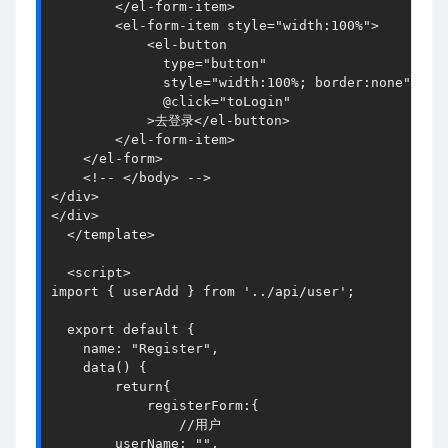
        </el-form-item>

        <el-form-item style="width:100%">

            <el-button

              type="button"

              style="width:100%; border:none"

              @click="toLogin"

            >去登录</el-button>

        </el-form-item>

    </el-form>

    <!-- </body> -->

</div>

</div>

  </template>

  <script>

import { userAdd } from '../api/user';

  export default {

    name: "Register",

    data() {

        return{

            registerForm:{

                //用户

        userName: "",
