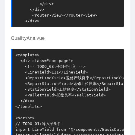
          </div>

      </div>

       <router-view></router-view>

    </div>
QualityAna.vue
<template>

  <div class="com-page">

    <!-- TODO_03:子组件引入 -->

    <LineYield>111</LineYield>

    <RepairLineYield>返修产线良率</RepairLineYield>

    <RepairStationYield>返修工位良率</RepairStationYi
    <StationYield>工站良率</StationYield>

    <PalletYield>托盘良率</PalletYield>

  </div>

</template>

<script>

// TODO_01:导入子组件

import LineYield from '@/components/BasicData/Qual