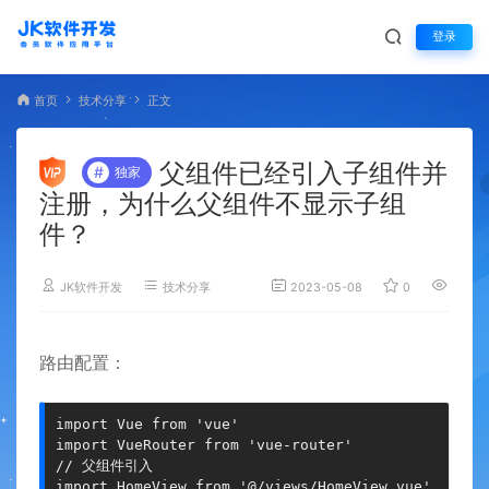
登录
首页
技术分享
正文
父组件已经引入子组件并
#
独家
注册，为什么父组件不显示子组
件？
JK软件开发
技术分享
2023-05-08
0
2,763
路由配置：
import Vue from 'vue'

import VueRouter from 'vue-router'

// 父组件引入

import HomeView from '@/views/HomeView.vue'
