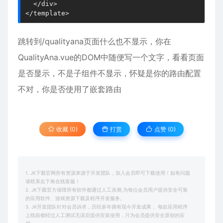
  </div>

</template>
跳转到/qualityana页面什么也不显示，你在
QualityAna.vue的DOM中随便写一个文字，看看页面
是否显示，不是子组件不显示，怀疑是你的路由配置
不对，你是否使用了嵌套路由
收藏 (0)
打赏
点赞 (
0
)
1. JK下载官网所有资源来源于开发团队，加入会员即可下载使用！如有问题
请联系右下角在线客服！
2. JK下载官方保障所有软件都通过人工亲测,为每位会员用户提供安全可靠
的应用软件、游戏资源下载及程序开发服务。
3. JK开发团队针对会员诉求，历经多年拥有现今开发成果， 每款应用程序
上线前都经过人工测试无误后提供安装使用，只为会员提供安全原创的应