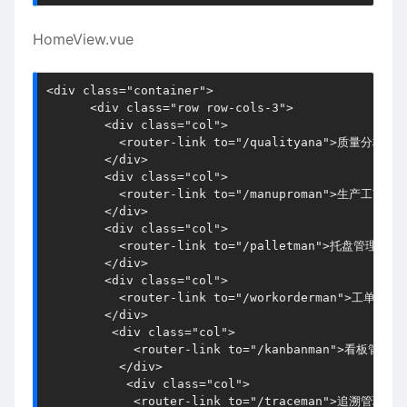
HomeView.vue
<div class="container">

      <div class="row row-cols-3">

        <div class="col">

          <router-link to="/qualityana">质量分析</ro
        </div>

        <div class="col">

          <router-link to="/manuproman">生产工艺管理<
        </div>

        <div class="col">

          <router-link to="/palletman">托盘管理</rou
        </div>

        <div class="col">

          <router-link to="/workorderman">工单管理</
        </div>

         <div class="col">

            <router-link to="/kanbanman">看板管理</r
          </div>

           <div class="col">

            <router-link to="/traceman">追溯管理</ro