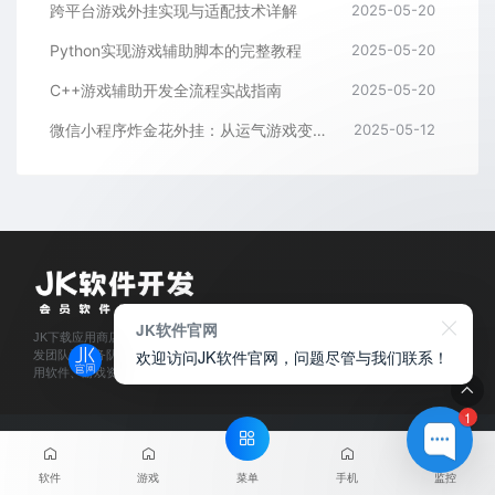
跨平台游戏外挂实现与适配技术详解
2025-05-20
Python实现游戏辅助脚本的完整教程
2025-05-20
C++游戏辅助开发全流程实战指南
2025-05-20
微信小程序炸金花外挂：从运气游戏变成逻辑游戏
2025-05-12
JK软件官网
JK下载应用商店是经过官方认证,保障正版的软件下载平台,拥有业内资深软件开
欢迎访问JK软件官网，问题尽管与我们联系！
发团队和服务队伍,所有软件都通过人工亲测,为每位会员用户提供安全可靠的应
用软件、游戏资源下载及程序开发服务。
1
© 2025
JK软件下载官网
- JKxiazai.COM & Theme. All rights
reserved
网站地图
菜单
软件
游戏
手机
监控