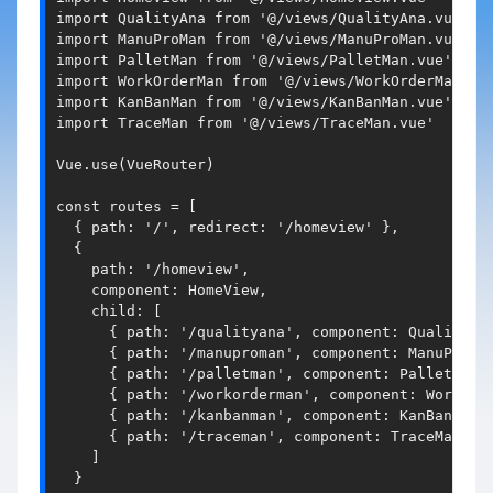
import QualityAna from '@/views/QualityAna.vue'

import ManuProMan from '@/views/ManuProMan.vue'

import PalletMan from '@/views/PalletMan.vue'

import WorkOrderMan from '@/views/WorkOrderMan.vue
import KanBanMan from '@/views/KanBanMan.vue'

import TraceMan from '@/views/TraceMan.vue'

Vue.use(VueRouter)

const routes = [

  { path: '/', redirect: '/homeview' },

  {

    path: '/homeview',

    component: HomeView,

    child: [

      { path: '/qualityana', component: QualityAna
      { path: '/manuproman', component: ManuProMan
      { path: '/palletman', component: PalletMan }
      { path: '/workorderman', component: WorkOrde
      { path: '/kanbanman', component: KanBanMan }
      { path: '/traceman', component: TraceMan }

    ]

  }