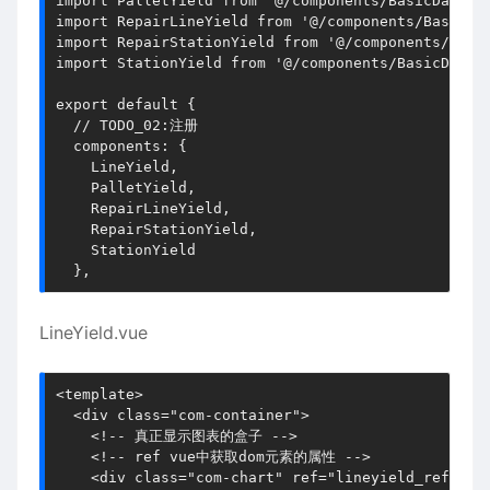
import PalletYield from '@/components/BasicData/Qu
import RepairLineYield from '@/components/BasicDat
import RepairStationYield from '@/components/Basic
import StationYield from '@/components/BasicData/Q
export default {

  // TODO_02:注册

  components: {

    LineYield,

    PalletYield,

    RepairLineYield,

    RepairStationYield,

    StationYield

  },
LineYield.vue
<template>

  <div class="com-container">

    <!-- 真正显示图表的盒子 -->

    <!-- ref vue中获取dom元素的属性 -->

    <div class="com-chart" ref="lineyield_ref">我