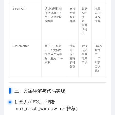
Scroll API​​
通过快照机制
支持
数据
批量
保持查询上下
海量
实时
导出/
文，分批次拉
数据
性
离线
取数据
导出
差，
任务
资源
消耗
大
​​Search After​​
基于上一页最
性能
必须
C端实
后一个文档的
最
定义
时分
排序值作为游
优，
全局
页
标，避免 from
支持
排序
（如
累积
实时
字段
列表
分页
页浏
览）
三、方案详解与代码实现
1. 暴力扩容法：调整
max_result_window（不推荐）