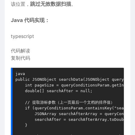
该位置，​​
跳过无效数据扫描​​
。
​​Java 代码实现​​：
typescript
代码解读
复制代码
java
public
JSON
Object
searchData
(
JSONObject queryCond
    int pageSize = queryConditionsParam.
getInt
(
"p
    double[] searchAfter = 
null
;
// 提取游标参数（上一页最后一个文档的排序值）
if
 (queryConditionsParam.
containsKey
(
"search_
JSON
Array
 searchAfterArray = queryConditi
        searchAfter = searchAfterArray.
toDoubleAr
    }