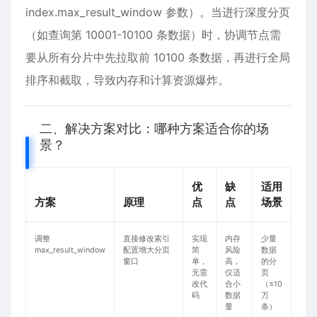
index.max_result_window 参数）。当进行深度分页
（如查询第 10001-10100 条数据）时，协调节点需
要从所有分片中​​先拉取前 10100 条数据​​，再进行全局
排序和截取，导致内存和计算资源爆炸。
二、解决方案对比：哪种方案适合你的场
景？
优
缺
适用
方案
原理
点
点
场景
​​调整
直接修改索引
实现
内存
少量
max_result_window​​
配置增大分页
简
风险
数据
窗口
单，
高，
的分
无需
仅适
页
改代
合小
（≤10
码
数据
万
量
条）