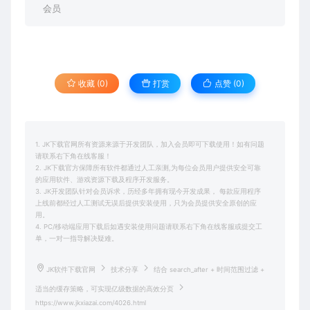
会员
收藏 (0)
打赏
点赞 (
0
)
1. JK下载官网所有资源来源于开发团队，加入会员即可下载使用！如有问题
请联系右下角在线客服！
2. JK下载官方保障所有软件都通过人工亲测,为每位会员用户提供安全可靠
的应用软件、游戏资源下载及程序开发服务。
3. JK开发团队针对会员诉求，历经多年拥有现今开发成果， 每款应用程序
上线前都经过人工测试无误后提供安装使用，只为会员提供安全原创的应
用。
4. PC/移动端应用下载后如遇安装使用问题请联系右下角在线客服或提交工
单，一对一指导解决疑难。
JK软件下载官网
技术分享
结合 search_after + 时间范围过滤 +
适当的缓存策略，可实现亿级数据的高效分页
https://www.jkxiazai.com/4026.html