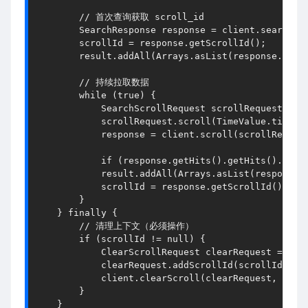
        // 首次查询获取 scroll_id
        SearchResponse 
response
 = client.search(s
scrollId
 = response.getScrollId()
;
        result.addAll(Arrays.asList(response.getH
        // 持续拉取数据
        while (true) {
            SearchScrollRequest 
scrollRequest
 = n
            scrollRequest.scroll(TimeValue.timeVa
response
 = client.scroll(scrollReques
            if (response.getHits().getHits().
leng
            result.addAll(Arrays.asList(response.
scrollId
 = response.getScrollId()
;
        }
    } finally {
        // 清理上下文（必须操作）
        if (scrollId != null) {
            ClearScrollRequest 
clearRequest
 = new
            clearRequest.addScrollId(scrollId)
;
            client.clearScroll(clearRequest, Requ
        }
    }