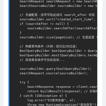
SearchRequest
 searchRequest = 
new
SearchReque
SearchSourceBuilder
 sourceBuilder = 
new
Searc
// 关键配置：排序字段必须与 search_after 对应
    sourceBuilder.
sort
(
"created_start_time"
, 
Sort
if
 (searchAfter != 
null
) {
        sourceBuilder.
searchAfter
(searchAfter);
    }
    sourceBuilder.
size
(pageSize); 
// 无需设置 from
// 构建查询条件（示例：按日志ID过滤）
BoolQueryBuilder
 boolQueryBuilder = 
QueryBuil
    boolQueryBuilder.
must
(
QueryBuilders
.
termQuery
// 其他复杂条件可在此追加...
    sourceBuilder.
query
(boolQueryBuilder);
    searchRequest.
source
(sourceBuilder);
try
 {
SearchResponse
 response = client.
search
(s
return
buildResult
(response); 
// 封装结果
    } 
catch
 (
IOException
 e) {
        log.
error
(
"ES查询失败"
, e);
throw
new
RuntimeException
(
"查询异常"
);