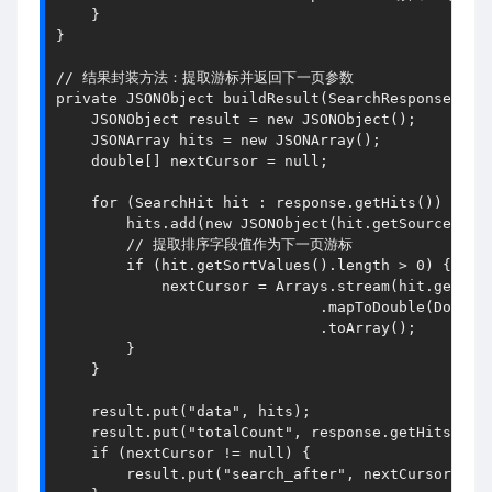
    }
}
// 结果封装方法：提取游标并返回下一页参数
private
JSON
Object
buildResult
(
SearchResponse res
JSON
Object
 result = 
new
JSON
Object
();
JSON
Array
 hits = 
new
JSON
Array
();
    double[] nextCursor = 
null
;
for
 (
SearchHit
 hit : response.
getHits
()) {
        hits.
add
(
new
JSON
Object
(hit.
getSourceAsSt
// 提取排序字段值作为下一页游标
if
 (hit.
getSortValues
().
length
 > 
0
) {
            nextCursor = 
Arrays
.
stream
(hit.
getSor
                              .
mapToDouble
(
Double
                              .
toArray
();
        }
    }
    result.
put
(
"data"
, hits);
    result.
put
(
"totalCount"
, response.
getHits
().
g
if
 (nextCursor != 
null
) {
        result.
put
(
"search_after"
, nextCursor); 
/