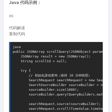
​​Java 代码示例​​：
ini
代码解读
复制代码
java
public JSONArray scrollQuery(JSONObject params) {
    JSONArray 
result
 = new JSONArray()
;
    String 
scrollId
 = null
;
    try {
        // 初始化滚动查询（保持 10 分钟快照）
        SearchRequest 
searchRequest
 = new SearchR
        SearchSourceBuilder 
sourceBuilder
 = new S
        sourceBuilder.size(1000)
;
        sourceBuilder.query(QueryBuilders.matchAl
        searchRequest.source(sourceBuilder)
;
        searchRequest.scroll(TimeValue.timeValueM