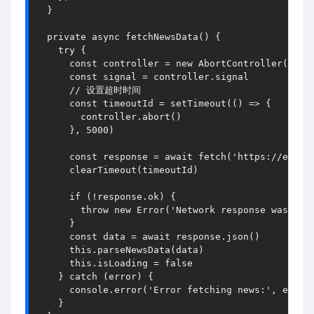
  }

private
async
fetchNewsData
() {

try
 {

const
 controller = 
new
AbortController
()

const
 signal = controller.
signal
// 设置超时时间
const
 timeoutId = 
setTimeout
(
() =>
 {

        controller.
abort
()

      }, 
5000
)

const
 response = 
await
fetch
(
'https://examp
clearTimeout
(timeoutId)

if
 (!response.
ok
) {

throw
new
Error
(
'Network response was not
      }

const
 data = 
await
 response.
json
()

this
.
parseNewsData
(data)

this
.
isLoading
 = 
false
    } 
catch
 (error) {

console
.
error
(
'Error fetching news:'
, error)
    }
