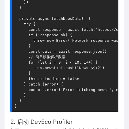
    })

  }

private
async
fetchNewsData
() {

try
 {

const
 response = 
await
fetch
(
'https://examp
if
 (!response.
ok
) {

throw
new
Error
(
'Network response was not
      }

const
 data = 
await
 response.
json
()

// 简单模拟解析数据
for
 (
let
 i = 
0
; i < 
10
; i++) {

this
.
newsList
.
push
(
`News 
${i}
`
)

      }

this
.
isLoading
 = 
false
    } 
catch
 (error) {

console
.
error
(
'Error fetching news:'
, error)
    }

  }

}
2. 启动 DevEco Profiler