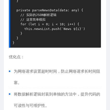
  }

private
parseNewsData
(
data
: 
any
) {

// 实际的JSON解析逻辑
// 这里简单模拟
for
 (
let
 i = 
0
; i < 
10
; i++) {

this
.
newsList
.
push
(
`News 
${i}
`
)

    }

  }

}
优化点：
为网络请求设置超时时间，防止网络请求长时间阻
塞。
将数据解析逻辑封装到单独的方法中，提升代码的
可读性与可维护性。