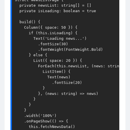
private
newsList
: 
string
[] = []

private
isLoading
: 
boolean
 = 
true
build
() {

Column
({ 
space
: 
50
 }) {

if
 (
this
.
isLoading
) {

Text
(
'Loading news...'
)

          .
fontSize
(
30
)

          .
fontWeight
(
FontWeight
.
Bold
)

      } 
else
 {

List
({ 
space
: 
20
 }) {

ForEach
(
this
.
newsList
, 
(
news
: 
string
) =
ListItem
() {

Text
(news)

                .
fontSize
(
20
)

            }

          }, 
(
news
: 
string
) =>
 news)

        }

      }

    }

    .
width
(
'100%'
)

    .
onPageShow
(
() =>
 {

this
.
fetchNewsData
()
