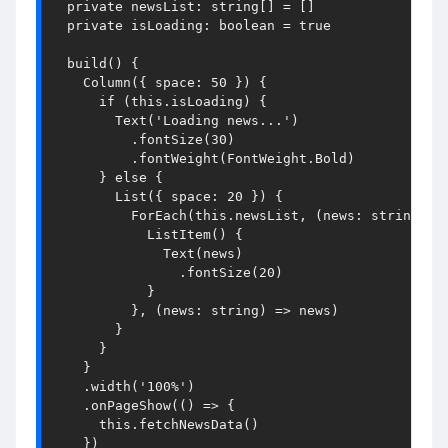
private
newsList
: 
string
[] = []

private
isLoading
: 
boolean
 = 
true
build
() {

Column
({ 
space
: 
50
 }) {

if
 (
this
.
isLoading
) {

Text
(
'Loading news...'
)

          .
fontSize
(
30
)

          .
fontWeight
(
FontWeight
.
Bold
)

      } 
else
 {

List
({ 
space
: 
20
 }) {

ForEach
(
this
.
newsList
, 
(
news
: 
string
) =
ListItem
() {

Text
(news)

                .
fontSize
(
20
)

            }

          }, 
(
news
: 
string
) =>
 news)

        }

      }

    }

    .
width
(
'100%'
)

    .
onPageShow
(
() =>
 {

this
.
fetchNewsData
()

    })
