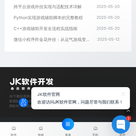
跨平台游戏外挂实现与适配技术详解
2025-05-20
Python实现游戏辅助脚本的完整教程
2025-05-20
C++游戏辅助开发全流程实战指南
2025-05-20
微信小程序炸金花外挂：从运气游戏变成逻辑游戏
2025-05-12
JK软件官网
JK下载应用商店是经过官方认证,保障正版的软件下载平台,拥有业内资深软件开
欢迎访问JK软件官网，问题尽管与我们联系！
发团队和服务队伍,所有软件都通过人工亲测,为每位会员用户提供安全可靠的应
用软件、游戏资源下载及程序开发服务。
1
© 2025
JK软件下载官网
- JKxiazai.COM & Theme. All rights
reserved
网站地图
菜单
软件
游戏
手机
监控