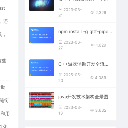
st
2023-03-
2,326
31
，还
npm install -g gltf-pipeline后文件为空，怎么回事？
具，
2023-06-
1,629
27
这些
C++游戏辅助开发全流程实战指南
2025-05-
4,089
20
音助
java开发技术架构全景图片分享-软件工程始终是一项协同的工作
无缝衔
2023-03-
3,632
台和用
13
性化