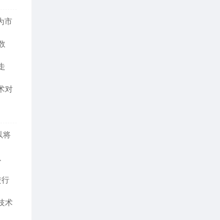
为市
数
走
术对
以将
、
进行
技术