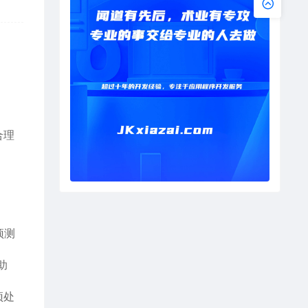
、
合理
。
预测
助
预处