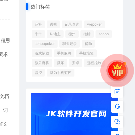
热门标签
麻将
透视
记录查询
wepoker
牛牛
斗地主
德州
控牌
sohoo
编程思
sohoopoker
聊天记录
辅助
游戏辅助
手机麻将
手机恢复
要求
微乐麻将
微乐
安卓
远程控制
监控
华为手机监控
对文档
、词
解文