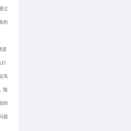
通过
准的
调度
执行
提高
，预
借助
问题