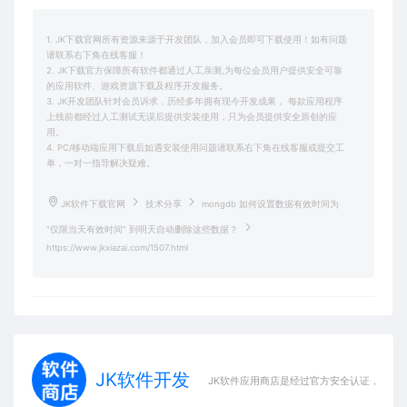
1. JK下载官网所有资源来源于开发团队，加入会员即可下载使用！如有问题
请联系右下角在线客服！
2. JK下载官方保障所有软件都通过人工亲测,为每位会员用户提供安全可靠
的应用软件、游戏资源下载及程序开发服务。
3. JK开发团队针对会员诉求，历经多年拥有现今开发成果， 每款应用程序
上线前都经过人工测试无误后提供安装使用，只为会员提供安全原创的应
用。
4. PC/移动端应用下载后如遇安装使用问题请联系右下角在线客服或提交工
单，一对一指导解决疑难。
JK软件下载官网
技术分享
mongdb 如何设置数据有效时间为
“仅限当天有效时间” 到明天自动删除这些数据？
https://www.jkxiazai.com/1507.html
JK软件开发
JK软件应用商店是经过官方安全认证，保障