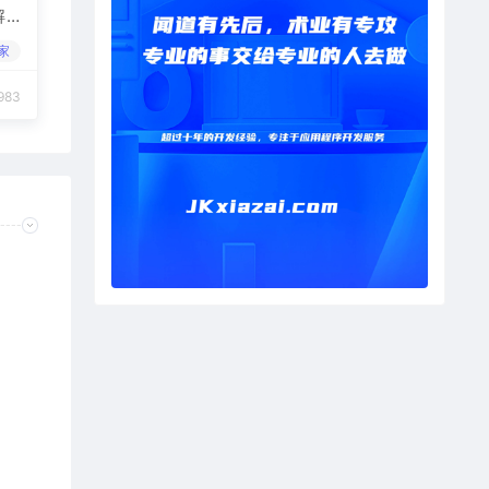
解
家
983