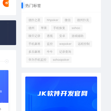
热门标签
德扑之星
hhpoker
微信
德州扑克
德州
苹果
手机恢复
sohoo
聊天记录
透视
安卓
游戏辅助
手机麻将
监控
wepoker
远程控制
多乐麻将
牛牛
记录查询
华为手机监控
sohoopoker
件