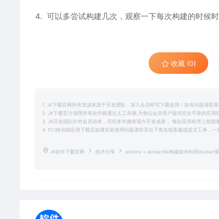
可以多尝试构建几次，观察一下每次构建的时候时
收藏 (0)
1. JK下载官网所有资源来源于开发团队，加入会员即可下载使用！如有问题请联
2. JK下载官方保障所有软件都通过人工亲测,为每位会员用户提供安全可靠的应
3. JK开发团队针对会员诉求，历经多年拥有现今开发成果， 每款应用程序上线
4. PC/移动端应用下载后如遇安装使用问题请联系右下角在线客服或提交工单，
JK软件下载官网
技术分享
jenkins + dockerfile构建如何利用do