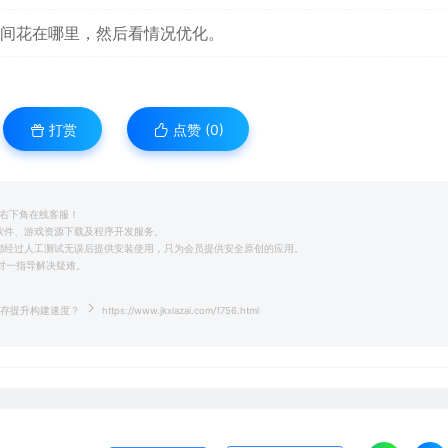
间花在哪里，然后看情况优化。
打赏
点赞 (
0
)
系右下角在线客服！
用软件、游戏资源下载及程序开发服务。
前都经过人工测试无误后提供安装使用，只为会员提供安全原创的应用。
一对一指导解决疑难。
cker缓存提升构建速度？
https://www.jkxiazai.com/1756.html