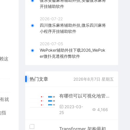
微乐安徽麻将辅助外挂,安徽微乐麻将
开挂辅助软件
2026-07-22
四川微乐麻将辅助外挂,微乐四川麻将
小程序开挂辅助软件
2026-07-05
WePoker辅助外挂下载2026_WePok
er微扑克透视作弊软件
赖这
热门文章
2026年8月7日 星期五
有哪些可以可视化地管理进程的思路呢？
还有就
2023-03-
4,166
的指
25
Transformer 架构最初是为序列到序列的学习任务而设计