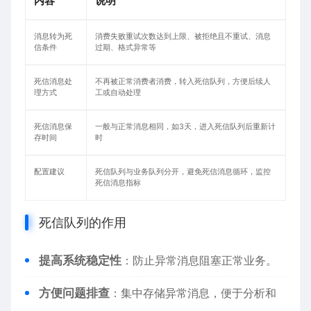
内容
说明
消息转为死
消费失败重试次数达到上限、被拒绝且不重试、消息
信条件
过期、格式异常等
死信消息处
不再被正常消费者消费，转入死信队列，方便后续人
理方式
工或自动处理
死信消息保
一般与正常消息相同，如3天，进入死信队列后重新计
存时间
时
配置建议
死信队列与业务队列分开，避免死信消息循环，监控
死信消息指标
死信队列的作用
提高系统稳定性
：防止异常消息阻塞正常业务。
方便问题排查
：集中存储异常消息，便于分析和