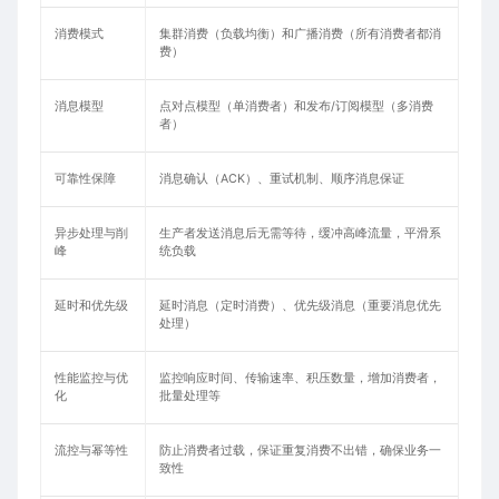
消费模式
集群消费（负载均衡）和广播消费（所有消费者都消
费）
消息模型
点对点模型（单消费者）和发布/订阅模型（多消费
者）
可靠性保障
消息确认（ACK）、重试机制、顺序消息保证
异步处理与削
生产者发送消息后无需等待，缓冲高峰流量，平滑系
峰
统负载
延时和优先级
延时消息（定时消费）、优先级消息（重要消息优先
处理）
性能监控与优
监控响应时间、传输速率、积压数量，增加消费者，
化
批量处理等
流控与幂等性
防止消费者过载，保证重复消费不出错，确保业务一
致性