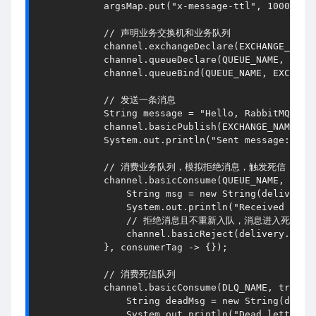
            argsMap.put(
"x-message-ttl"
, 
10000
); 
// 声明业务交换机和业务队列
            channel.exchangeDeclare(EXCHANGE_NAME
            channel.queueDeclare(QUEUE_NAME, 
true
            channel.queueBind(QUEUE_NAME, EXCHANG
// 发送一条消息
String
message
=
"Hello, RabbitMQ wit
            channel.basicPublish(EXCHANGE_NAME, 
"
            System.out.println(
"Sent message: "
 +
// 消费业务队列，模拟拒绝消息，触发死信
            channel.basicConsume(QUEUE_NAME, 
fals
String
msg
=
new
String
(delivery.
                System.out.println(
"Received mess
// 拒绝消息且不重新入队，消息进入死信队
                channel.basicReject(delivery.getE
            }, consumerTag -> {});
// 消费死信队列
            channel.basicConsume(DLQ_NAME, 
true
, 
String
deadMsg
=
new
String
(deliv
                System.out.println(
"Dead letter r