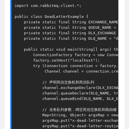
import
 com.rabbitmq.client.*;
public
class
DeadLetterExample
 {
private
static
final
String
EXCHANGE_NAME
=
"
private
static
final
String
QUEUE_NAME
=
"bus
private
static
final
String
DLX_EXCHANGE
=
"d
private
static
final
String
DLQ_NAME
=
"dead_
public
static
void
main
(String[] args)
throws
ConnectionFactory
factory
=
new
Connectio
        factory.setHost(
"localhost"
);
try
 (
Connection
connection
=
 factory.newC
Channel
channel
=
 connection.createC
// 声明死信交换机和死信队列
            channel.exchangeDeclare(DLX_EXCHANGE,
            channel.queueDeclare(DLQ_NAME, 
true
, 
            channel.queueBind(DLQ_NAME, DLX_EXCHA
// 业务队列参数，绑定死信交换机和路由键
            Map<String, Object> argsMap = 
new
Has
            argsMap.put(
"x-dead-letter-exchange"
,
            argsMap.put(
"x-dead-letter-routing-ke