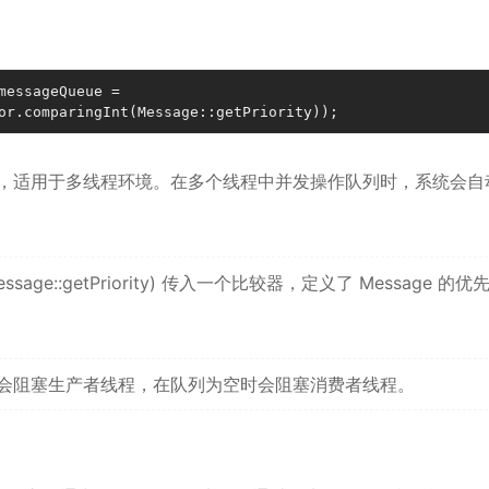
messageQueue = 
or.comparingInt(Message::getPriority));
 是线程安全的，适用于多线程环境。在多个线程中并发操作队列时，系统会
(Message::getPriority) 传入一个比较器，定义了 Message 的
 在队列已满时会阻塞生产者线程，在队列为空时会阻塞消费者线程。