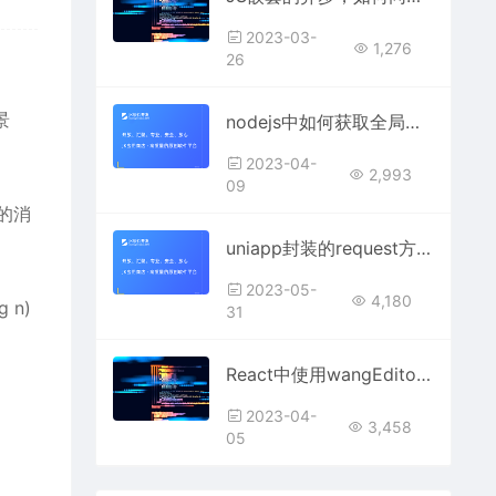
2023-03-
1,276
26
景
nodejs中如何获取全局模块的路径？
2023-04-
2,993
09
的消
uniapp封装的request方法，GET请求一直携带token?
2023-05-
4,180
 n)
31
React中使用wangEditor5上传本地图片如何配置？
2023-04-
3,458
05