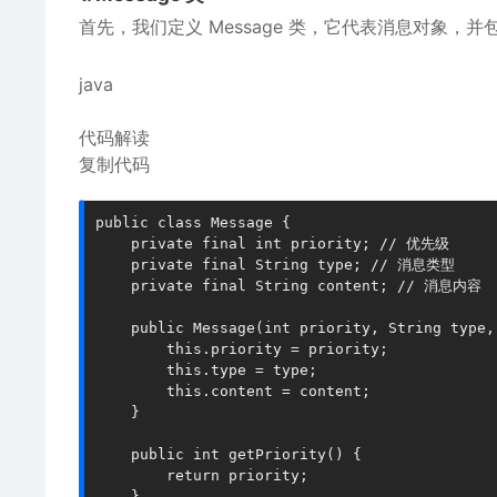
首先，我们定义 Message 类，它代表消息对象，
java
代码解读
复制代码
public
class
Message
 {
private
final
int
 priority; 
// 优先级
private
final
 String type; 
// 消息类型
private
final
 String content; 
// 消息内容
public
Message
(
int
 priority, String type,
this
.priority = priority;
this
.type = type;
this
.content = content;
    }
public
int
getPriority
()
 {
return
 priority;
    }