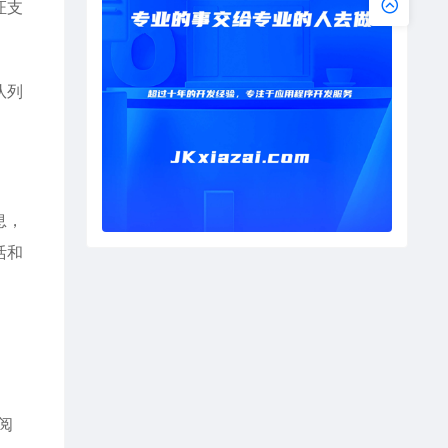
证支
队列
息，
活和
阅