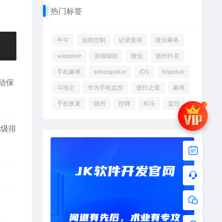
热门标签
牛牛
远程控制
记录查询
微乐麻将
wepoker
游戏辅助
微信
德州扑克
手机麻将
sohoopoker
IOS
hhpoker
自动保
斗地主
华为手机监控
德扑之星
麻将
手机恢复
德州
控牌
科乐
监控
优先级排