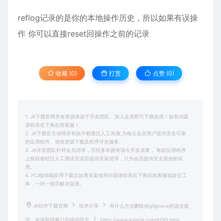
reflog记录的是你的本地操作历史，所以如果有误操
作 你可以直接reset回操作之前的记录
收藏 (0)
打赏
点赞 (
0
)
1. JK下载官网所有资源来源于开发团队，加入会员即可下载使用！如有问题
请联系右下角在线客服！
2. JK下载官方保障所有软件都通过人工亲测,为每位会员用户提供安全可靠
的应用软件、游戏资源下载及程序开发服务。
3. JK开发团队针对会员诉求，历经多年拥有现今开发成果， 每款应用程序
上线前都经过人工测试无误后提供安装使用，只为会员提供安全原创的应
用。
4. PC/移动端应用下载后如遇安装使用问题请联系右下角在线客服或提交工
单，一对一指导解决疑难。
JK软件下载官网
技术分享
有什么方法删除掉gitignore的这次提
交，并保留同事们后续的提交
https://www.jkxiazai.com/4295.html